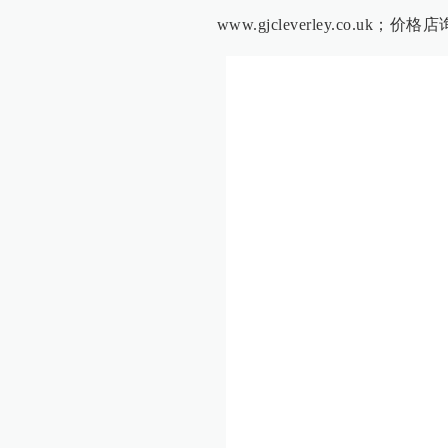
www.gjcleverley.co.uk；价格店