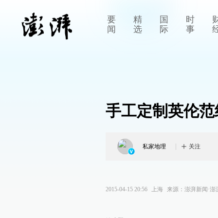
要
精
国
时
闻
选
际
事
手工定制英伦范
私家地理
关注
2015-04-15 20:56
上海
来源：
澎湃新闻·澎