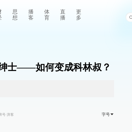
财
思
播
体
直
更
经
想
客
育
播
多
绅士——如何变成科林叔？
字号
湃号·湃客