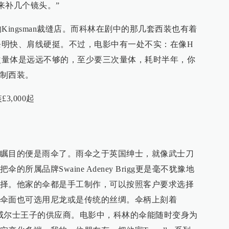
要来补几个镜头。”
中的Kingsman裁缝店。而科林在剧中的那几套西装也有着
廓线条明快、肩线硬挺。不过，电影中有一处不实：在像H
，一次量体是远远不够的，至少要三次量体，耗时半年，你
制西装。
£3,000起
瞩目的便是雨伞了。雨伞之于英国绅士，就像武士刀
所属品牌Swaine Adeney Brigg更是毫不犹豫地
择。他家的伞都是手工制作，可以按照客户要求选择
伞面也可选用尼龙或是传统的丝绸。伞柄上刻着
，表明它是威尔士王子的供应商。电影中，科林的伞能随时变身为