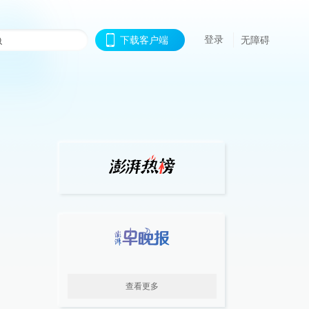
登录
下载客户端
无障碍
查看更多