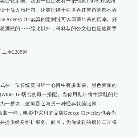
化多端。我的一位朋友有一把他家Traveller系列
便于放入旅行箱，让英国绅士在世界任何角落都不会
e Adeney Brigg真的定制过可以暗藏匕首的雨伞。好
着酒瓶的⋯⋯除此以外，科林叔的公文包也是他家手
m；手工伞£285起
式在一位传统英国绅士心目中有多重要。黑色素面的
式的White Tie场合的唯一搭配。当你用鞋带将牛津鞋的封
为一整块，这就是它与另一种经典款德比鞋
一样，电影中采用的品牌George Cleverley也会为
并提供终身维护服务。而且，为你做鞋的那位工匠将