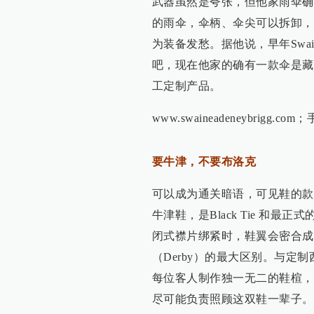
武器虽然是夸张，但他家雨伞确实变
的雨伞，伞柄、伞尖可以拆卸，
为装备发愁。据他说，早年Swain
吧，现在他家的确有一款伞是藏
工定制产品。
www.swaineadeneybrigg.co
要牛津，不要布洛克
可以成为通关暗语，可见鞋的款
牛津鞋，是Black Tie 和最正
闭式襟片绑紧时，鞋翼会密合成
（Derby）的最大区别。与定制西装
每位客人制作独一无二的鞋楦，
尽可能负责照顾这双鞋一辈子。