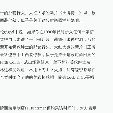
士的那套行头。大红大紫的新片《王牌特工》里，原
西装俘获，似乎是关于这段时尚回潮的隐喻。
一次访谈中说，如果你在1990年代时步入任何一家萨
觉得自己走进了一部僵尸片：裁缝们眼神空洞，形如
新开始青睐绅士的那套行头。大红大紫的新片《王牌
最终也被手工西装俘获，似乎是关于这段时尚回潮的
rth Collin）从出场到结束一丝不苟的英伦绅士装
林这样受欢迎，不用上刀山下火海，所有秘密都藏在
暂时抛弃了他的美式棒球帽，跑去Lock & Co买帽
西装定制店H Huntsman预约采访时间时，对方表示