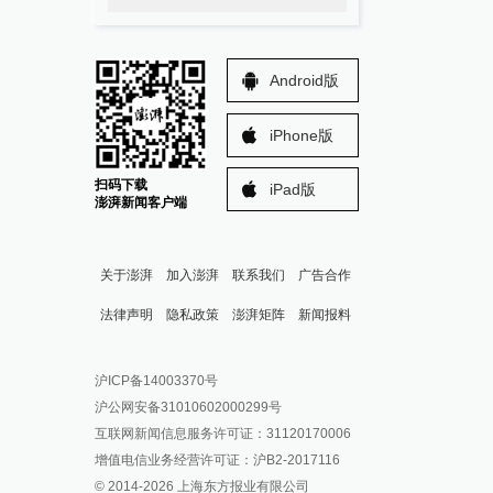
Android版
iPhone版
扫码下载
iPad版
澎湃新闻客户端
关于澎湃
加入澎湃
联系我们
广告合作
法律声明
隐私政策
澎湃矩阵
新闻报料
报料热线: 021-962866
澎湃新闻微博
沪ICP备14003370号
报料邮箱: news@thepaper.cn
澎湃新闻公众号
沪公网安备31010602000299号
澎湃新闻抖音号
互联网新闻信息服务许可证：31120170006
派生万物开放平台
增值电信业务经营许可证：沪B2-2017116
© 2014-
2026
上海东方报业有限公司
IP SHANGHAI