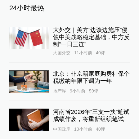
24小时最热
大外交｜美方“边谈边施压”侵
蚀中美战略稳定基础，中方反
制“一日三连”
大国外交
11小时前
40
评
北京：非京籍家庭购房社保个
税缴纳年限下调为一年
地产界
9小时前
59
评
河南省2026年“三支一扶”笔试
成绩作废，将重新组织笔试
中国政库
13小时前
40
评