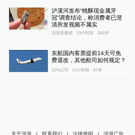
泸溪河发布“桃酥现金属牙
冠”调查结论，称消费者已澄
清所发视频不属实
澎湃质量观
19小时前
266
评
东航国内客票提前14天可免
费退改，其他航司如何规定？
10%公司
14小时前
87
评
关于澎湃
|
联系我们
|
法律声明
|
澎湃广告