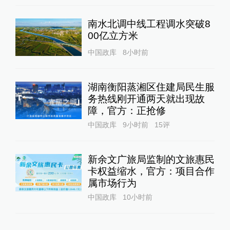
南水北调中线工程调水突破8
00亿立方米
中国政库
8小时前
湖南衡阳蒸湘区住建局民生服
务热线刚开通两天就出现故
障，官方：正抢修
中国政库
9小时前
15
评
新余文广旅局监制的文旅惠民
卡权益缩水，官方：项目合作
属市场行为
中国政库
10小时前