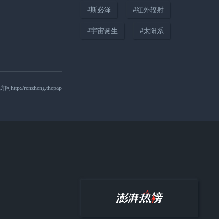
#
斯必泽
#
红外辐射
#
宇宙诞生
#
太阳系
AI时代，谁在受益？
nzheng.thepap