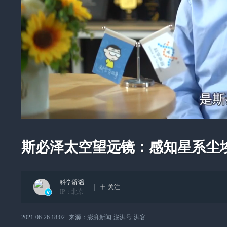
斯必泽太空望远镜：感知星系尘
科学辟谣
关注
IP：
北京
2021-06-26 18:02
来源：
澎湃新闻·澎湃号·湃客