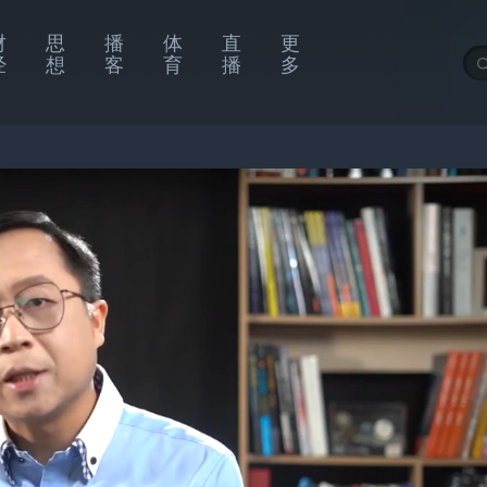
财
思
播
体
直
更
经
想
客
育
播
多