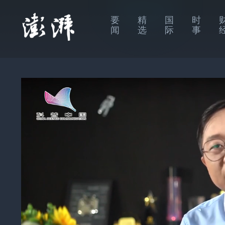
要
精
国
时
闻
选
际
事