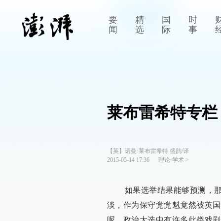
要
精
国
时
闻
选
际
事
莱布雷希特专栏
【英】诺曼·莱布雷希特 盛韵/译
2015-05-14 17:36
理论·学术
>
如果选举结果能够预测，那它就
淡，作为保守党党魁竟然被英国
呢。政治大选中有许多此类戏剧