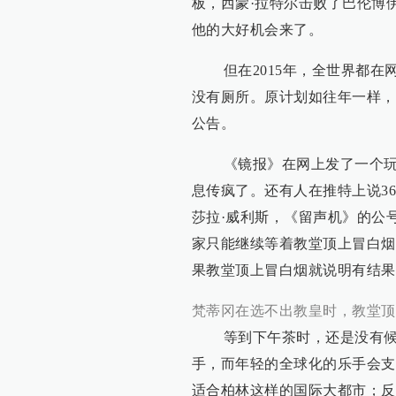
板，西蒙·拉特尔击败了巴伦博
他的大好机会来了。
但在2015年，全世界都在
没有厕所。原计划如往年一样，
公告。
《镜报》在网上发了一个玩笑
息传疯了。还有人在推特上说3
莎拉·威利斯，《留声机》的公
家只能继续等着教堂顶上冒白烟
果教堂顶上冒白烟就说明有结果了，“
梵蒂冈在选不出教皇时，教堂顶
等到下午茶时，还是没有候选
手，而年轻的全球化的乐手会支
适合柏林这样的国际大都市；反