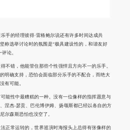
手的经理彼得·雷格鲍尔说还有许多时间达成共
坚称选举讨论时的氛围是“极具建设性的，和谐友好
一评论。
不错，他能管住那些个性强悍且方向不一的乐手。
的明确支持，恐怕会面临部分乐手的不配合，而绝大
没有可能。
能性中最糟糕的一种。没有一位像样的指挥愿意与
、涅杰-瑟贡、巴伦博伊姆、扬颂斯都已经以各自的方
，尼尔森斯恐怕也没空了。
正常运转的，世界巡演时海报头上总得有张像样的