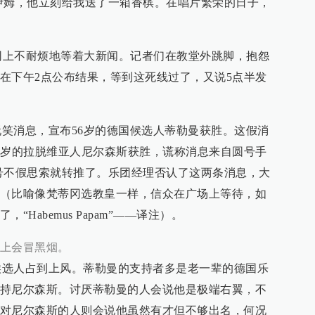
伊姆，他立刻给我送了一箱香槟。在唱片繁荣的日子，
网上不耐烦地等着大新闻。记者们在教堂外跳脚，抱怨
在下午2点公布结果，等到这死线过了，又说5点半发
消息，宣布56岁的德国候选人蒂勒曼获胜。这假消
6岁的拉脱维亚人尼尔森斯获胜，谎称消息来自圆号手
号不假思索就转推了。乐团经理否认了这两条消息，大
（比喻像梵蒂冈选教皇一样，信众在广场上等待，如
Habemus Papam”——译注）。
上会冒黑烟。
人占到上风。蒂勒曼的支持者多是老一辈的德国乐
持尼尔森斯。讨厌蒂勒曼的人会说他是极端右翼，不
对尼尔森斯的人则会说他虽然有才但不够出名，何况