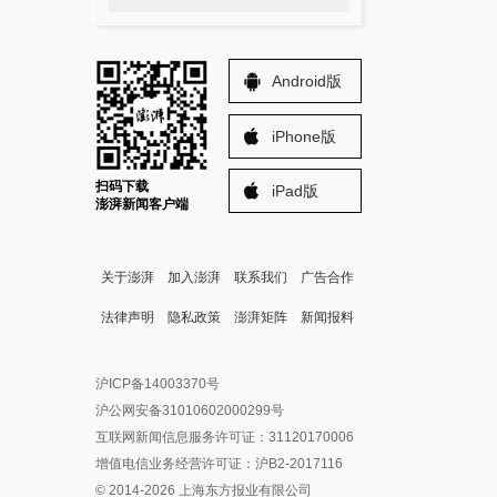
Android版
iPhone版
扫码下载
iPad版
澎湃新闻客户端
关于澎湃
加入澎湃
联系我们
广告合作
法律声明
隐私政策
澎湃矩阵
新闻报料
报料热线: 021-962866
澎湃新闻微博
沪ICP备14003370号
报料邮箱: news@thepaper.cn
澎湃新闻公众号
沪公网安备31010602000299号
澎湃新闻抖音号
互联网新闻信息服务许可证：31120170006
派生万物开放平台
增值电信业务经营许可证：沪B2-2017116
© 2014-
2026
上海东方报业有限公司
IP SHANGHAI