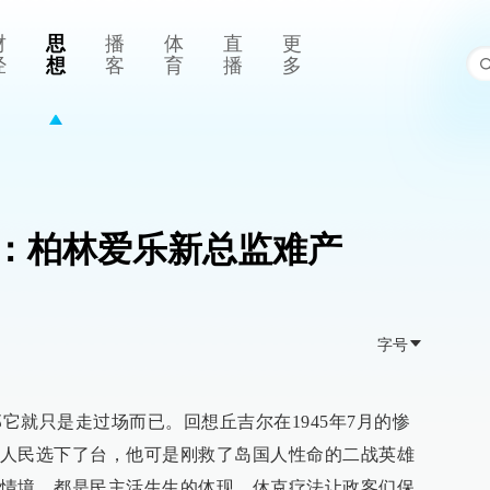
财
思
播
体
直
更
经
想
客
育
播
多
：柏林爱乐新总监难产
字号
只是走过场而已。回想丘吉尔在1945年7月的惨
人民选下了台，他可是刚救了岛国人性命的二战英雄
情境，都是民主活生生的体现。休克疗法让政客们保