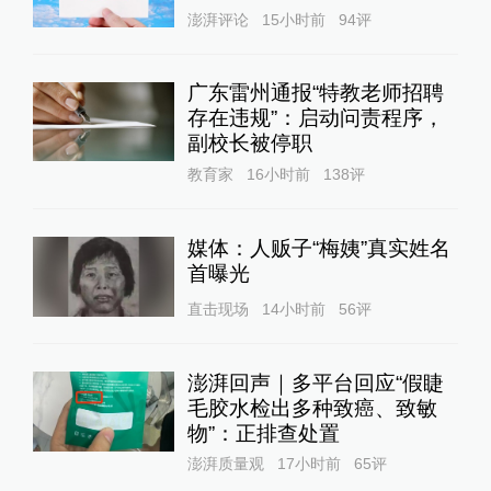
澎湃评论
15小时前
94
评
广东雷州通报“特教老师招聘
存在违规”：启动问责程序，
副校长被停职
教育家
16小时前
138
评
媒体：人贩子“梅姨”真实姓名
首曝光
直击现场
14小时前
56
评
澎湃回声｜多平台回应“假睫
毛胶水检出多种致癌、致敏
物”：正排查处置
澎湃质量观
17小时前
65
评