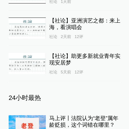
社论
1天前
【社论】亚洲演艺之都：来上
海，看演唱会
社论
2天前
12
评
【社论】助更多新就业青年实
现安居梦
社论
5天前
12
评
24小时最热
马上评丨法院认为“老登”属年
龄贬损，这个词错在哪里？