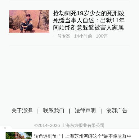
抢劫刺死19岁少女的死刑改
死缓当事人自述：出狱11年
间始终刻意躲避被害人家属
一号专案
14小时前
106
评
关于澎湃
|
联系我们
|
法律声明
|
澎湃广告
©2014~
2026
上海东方报业有限公司
沪ICP证：沪B2-20170116 | 沪ICP备14003370号
海苏州河畔这个“最不像党群中