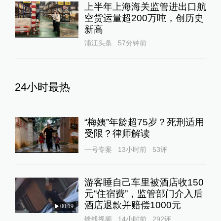
上半年上海海关监管进出口航
空货运量超200万吨，创历史
新高
浦江头条
57分钟前
24小时最热
“梅姨”年龄超75岁？死刑适用
受限？律师解读
一号专案
13小时前
53
评
游客睡自己车里被酒店收150
元“住宿费”，监管部门介入后
酒店退款并赔偿1000元
00:19
锋线视频
14小时前
292
评