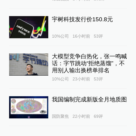
宇树科技发行价150.8元
10%公司
16小时前
53
评
大模型竞争白热化，张一鸣喊
话：字节跳动“拒绝蒸馏”，不
用别人输出换榜单排名
10%公司
23小时前
53
评
我国编制完成新版全月地质图
国防聚焦
22小时前
69
评