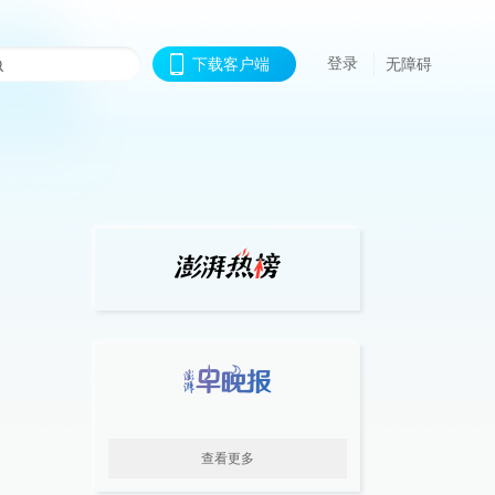
登录
下载客户端
无障碍
查看更多