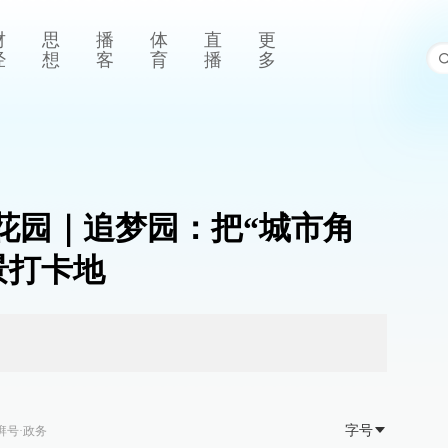
财
思
播
体
直
更
经
想
客
育
播
多
袋花园｜追梦园：把“城市角
景打卡地
字号
湃号·政务