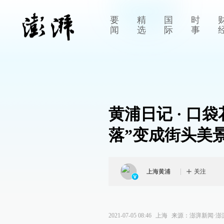
要
精
国
时
闻
选
际
事
黄浦日记 · 口
落”变成街头美
上海黄浦
关注
2021-07-05 08:46
上海
来源：
澎湃新闻·澎