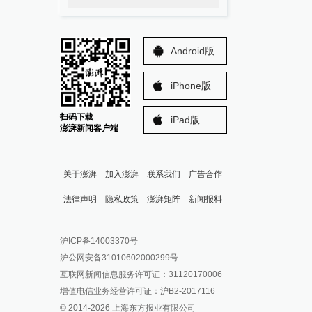
Android版
iPhone版
扫码下载
iPad版
澎湃新闻客户端
关于澎湃
加入澎湃
联系我们
广告合作
法律声明
隐私政策
澎湃矩阵
新闻报料
报料热线: 021-962866
澎湃新闻微博
沪ICP备14003370号
报料邮箱: news@thepaper.cn
澎湃新闻公众号
沪公网安备31010602000299号
澎湃新闻抖音号
互联网新闻信息服务许可证：31120170006
派生万物开放平台
增值电信业务经营许可证：沪B2-2017116
© 2014-
2026
上海东方报业有限公司
IP SHANGHAI