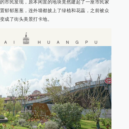
的市民发现，原本闲置的地块竟然建起了一座市民家
置郁郁葱葱，连外墙都披上了绿植和花蕊，之前被众
变成了街头美景打卡地。