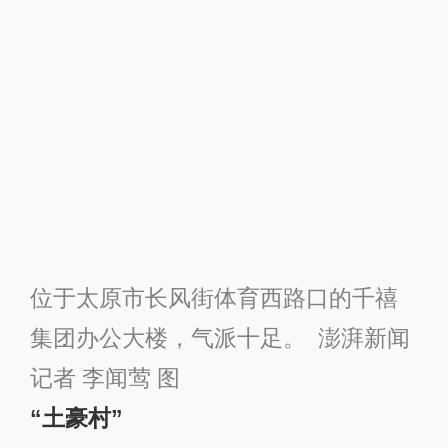
可身在其中的亲贤村民却不这么
认为。大伙儿说，“土豪”只是虚名，和
失去的上千亩土地相比，这些年得到
的并不多。
以村民张成为例，他家有两套住
房，一套是自己盖的3层小楼，平时用
于出租。另一套是史国民上任后，
2001年免费分给大家的亲凤苑小区福
利房，每人30平方米的标准。