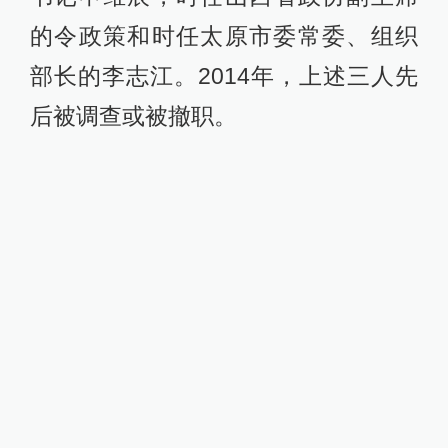
的令政策和时任太原市委常委、组织
部长的李志江。2014年，上述三人先
后被调查或被撤职。
位于太原市长风街体育西路口的千禧
集团办公大楼，气派十足。 澎湃新闻
记者 李闻莺 图
“土豪村”
在史国民的“精心打造”下，亲贤村
的名气越来越大。人们把它叫做山西
的“华西村”，甚至直接喊它“土豪村”。