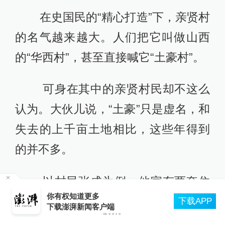
这是亲贤村大多数人的生活状
态，一套自住，一套出租，年收入20
万元左右。
张成说，村里人读书不多，打工
收入非常有限，房租几乎是一家老小
十多口人的生活保障。
也有一些人家运气好，宅基地刚
好临街。他们的房子可以作为门面房
实
出租，年收入可达到五六十万甚至百
你有权知道更多
下载APP
下载澎湃新闻客户端
万，但这类情况仅是少数。