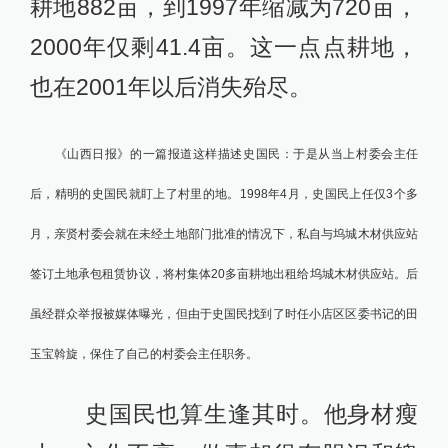
耕地882亩，到1997年缩减为720亩，
2000年仅剩41.4亩。这一点点耕地，
也在2001年以后消失殆尽。
《山西日报》的一篇报道这样描述
史国民：于是
从当上村委会主任
后，精明的史国民就盯上了村里的地。1998年4月，史国民上任仅3个多
月，亲贤村委会就在未经土地部门批准的情况下，私自与坞城木材供应站
签订土地承包租赁协议，将村集体20多亩耕地出租给坞城木材供应站。后
虽经群众举报被媒体曝光，但由于史国民找到了时任小店区区委书记的田
玉宝斡旋，保住了自己的村委会主任职务。
史国民也算生逢其时。他身材瘦