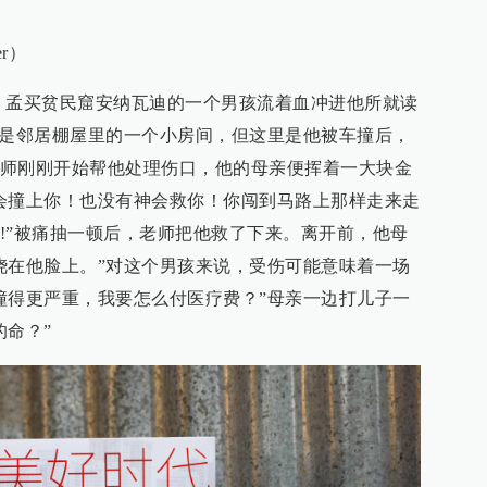
er）
，孟买贫民窟安纳瓦迪的一个男孩流着血冲进他所就读
过是邻居棚屋里的一个小房间，但这里是他被车撞后，
师刚刚开始帮他处理伤口，他的母亲便挥着一大块金
会撞上你！也没有神会救你！你闯到马路上那样走来走
!”被痛抽一顿后，老师把他救了下来。离开前，他母
浇在他脸上。”对这个男孩来说，受伤可能意味着一场
撞得更严重，我要怎么付医疗费？”母亲一边打儿子一
的命？”