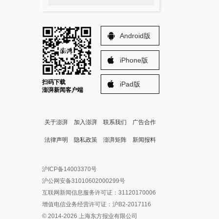
Android版
iPhone版
扫码下载
iPad版
澎湃新闻客户端
关于澎湃
加入澎湃
联系我们
广告合作
法律声明
隐私政策
澎湃矩阵
新闻报料
报料热线: 021-962866
澎湃新闻微博
沪ICP备14003370号
报料邮箱: news@thepaper.cn
澎湃新闻公众号
沪公网安备31010602000299号
澎湃新闻抖音号
互联网新闻信息服务许可证：31120170006
派生万物开放平台
增值电信业务经营许可证：沪B2-2017116
© 2014-
2026
上海东方报业有限公司
IP SHANGHAI