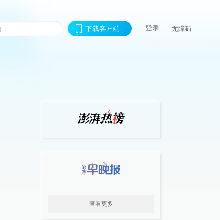
登录
下载客户端
无障碍
查看更多