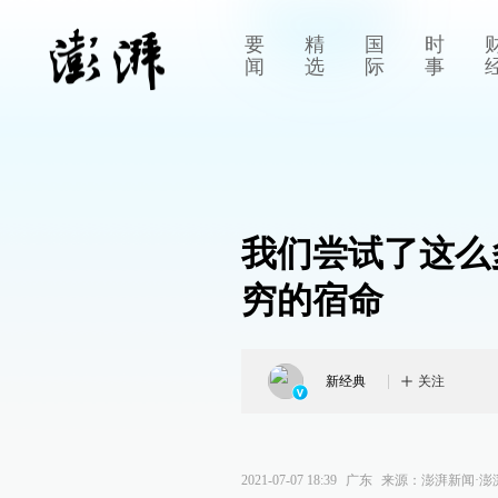
要
精
国
时
闻
选
际
事
我们尝试了这么
穷的宿命
新经典
关注
2021-07-07 18:39
广东
来源：
澎湃新闻·澎