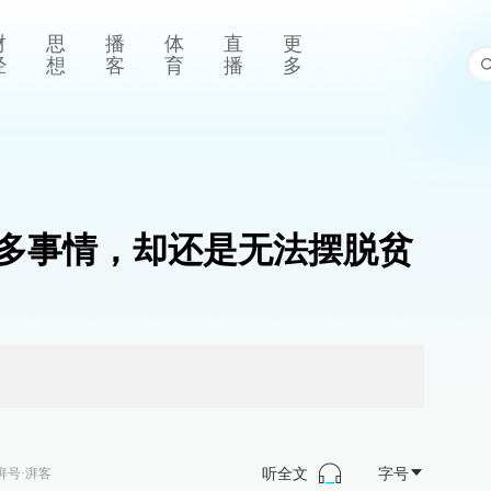
财
思
播
体
直
更
经
想
客
育
播
多
多事情，却还是无法摆脱贫
听全文
字号
湃号·湃客