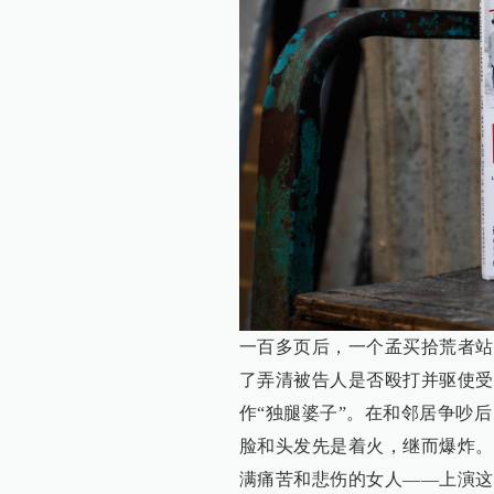
一百多页后，一个孟买拾荒者站
了弄清被告人是否殴打并驱使受
作“独腿婆子”。在和邻居争吵
脸和头发先是着火，继而爆炸。
满痛苦和悲伤的女人——上演这