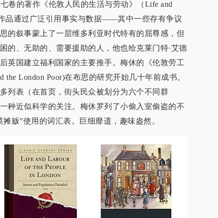
七卷的著作《伦敦人民的生活与劳动》（Life and
 London）。作品通过广泛引用事实与数据——其中一些存有争议
思的叙事蒙上了一层维多利亚时代特有的屈尊感，但
困的、无助的、需要援助的人，他也给克莱门特·艾德
后英国建立福利国家的主要推手。梅休的《伦敦劳工
and the London Poor)在布思的研究开始几十年前成书。
多列表（在首页，街头民众被划分为六个不同群
一种近似科学的关注。梅休罗列了小偷入室偷盗的不
菜摊贩”使用的词汇表。巨细靡遗，趣味盎然。