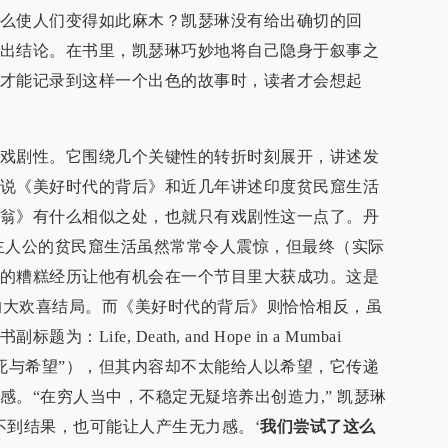
么使人们变得如此麻木？凯瑟琳没有给出确切的回
出结论。在书里，凯瑟琳巧妙地将自己隐身于叙事之
才能记录到这样一个出色的故事时，读者才会想起
戏剧性。它围绕几个关键性的转折时刻展开，讲述发
说《美好时代的背后》和近几年讲述印度贫民窟生活
翁》有什么相似之处，也就只有戏剧性这一点了。丹
主人公的贫民窟生活虽然常常令人震惊，但最终（实际
的糟糕经历让他有机会在一个节目里大获成功。这是
”的大欢喜结局。而《美好时代的背后》则恰恰相反，虽
ife, Death, and Hope in a Mumbai
的生，死与希望”），但其内容却不太能给人以希望，它传递
感。“在穷人当中，不稳定无疑培养出创造力,” 凯瑟琳
不到结果，也可能让人产生无力感。‘
我们尝试了这么