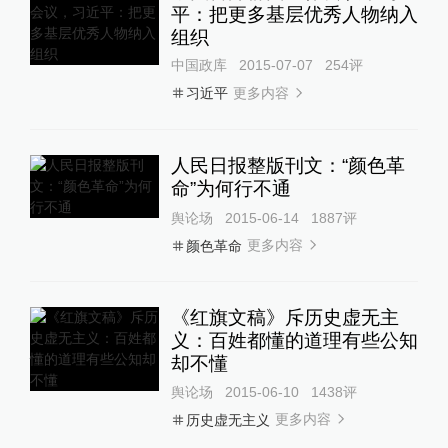
平：把更多基层优秀人物纳入
组织
中国政库
2015-07-07
254
评
更多内容
习近平
人民日报整版刊文：“颜色革
命”为何行不通
舆论场
2015-06-14
1887
评
更多内容
颜色革命
《红旗文稿》斥历史虚无主
义：百姓都懂的道理有些公知
却不懂
舆论场
2015-06-10
1438
评
更多内容
历史虚无主义