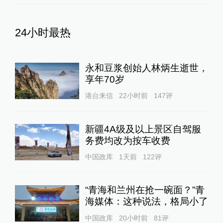
24小时最热
永和豆浆创始人林炳生逝世，
享年70岁
港台来信
22小时前
147
评
新疆4A级及以上景区自驾服
务费均改为按车收费
中国政库
1天前
122
评
“青海和兰州在抢一碗面？”青
海媒体：这种说法，格局小了
中国政库
20小时前
81
评