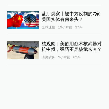
蓝厅观察丨被中方反制的7家
美国实体有何来头？
全球速报
19小时前
37
评
核观察｜美欲用战术核武器对
抗中俄，弹药不足核武来凑？
澎湃防务
9小时前
62
评