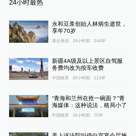
24小时最热
永和豆浆创始人林炳生逝世，
享年70岁
港台来信
18小时前
144
评
新疆4A级及以上景区自驾服
务费均改为按车收费
中国政库
20小时前
113
评
“青海和兰州在抢一碗面？”青
海媒体：这种说法，格局小了
中国政库
16小时前
75
评
美上诉法院叫停白宫宴会厅施