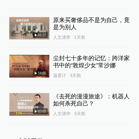
原来买奢侈品不是为自己，竟
是为别人
01:57
人文清华
1天前
尘封七十多年的记忆：跨洋家
书中的“敦煌少女”常沙娜
14:05
温度计
3天前
《去死的漫漫旅途》：机器人
如何杀死自己？
03:05
人文清华
3天前