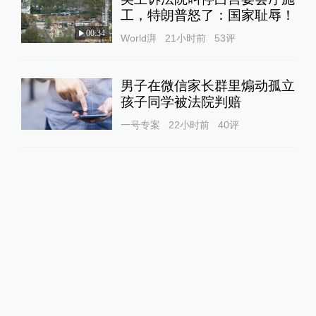
工，特朗普怒了：国家耻辱！
00:34
World湃
21小时前
53
评
男子在微信家长群里煽动孤立
孩子同学被法院判赔
一号专案
22小时前
40
评