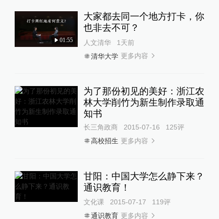
大家都去同一个地方打卡，你
也非去不可？
01:55
人文清华
1天前
更多内容
清华大学
为了那份初见的美好：浙江农
林大学削竹为新生制作录取通
知书
长三角政商
2015-07-16
125
评
更多内容
高校招生
甘阳：中国大学怎么静下来？
通识教育！
文化课
2015-07-17
119
评
更多内容
通识教育