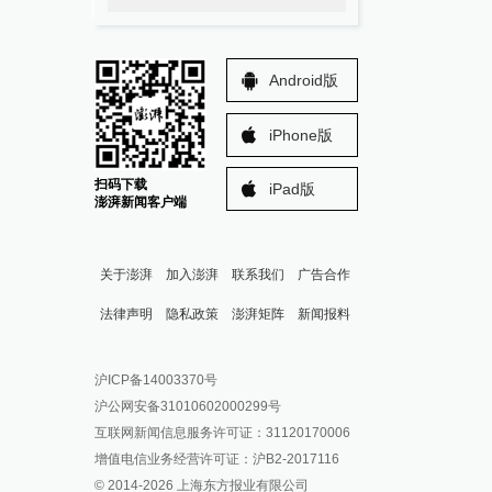
Android版
iPhone版
扫码下载
iPad版
澎湃新闻客户端
关于澎湃
加入澎湃
联系我们
广告合作
法律声明
隐私政策
澎湃矩阵
新闻报料
报料热线: 021-962866
澎湃新闻微博
沪ICP备14003370号
报料邮箱: news@thepaper.cn
澎湃新闻公众号
沪公网安备31010602000299号
澎湃新闻抖音号
互联网新闻信息服务许可证：31120170006
派生万物开放平台
增值电信业务经营许可证：沪B2-2017116
© 2014-
2026
上海东方报业有限公司
IP SHANGHAI