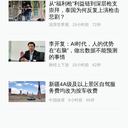
从“福利枪”利益链到深层枪支
崇拜，泰国为何反复上演枪击
悲剧？
澎湃世界观
15小时前
72
评
李开复：AI时代，人的优势
在“右脑”，做出数据不能预测
的事情
财经上下游
15小时前
62
评
新疆4A级及以上景区自驾服
务费均改为按车收费
中国政库
5小时前
65
评