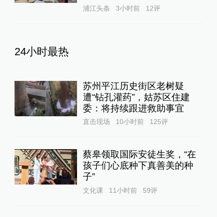
浦江头条
3小时前
12
评
24小时最热
苏州平江历史街区老树疑
遭“钻孔灌药”，姑苏区住建
委：将持续跟进救助事宜
直击现场
10小时前
125
评
蔡皋领取国际安徒生奖，“在
孩子们心底种下真善美的种
子”
文化课
11小时前
59
评