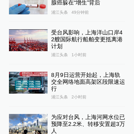
腺癌躲在“增生”背后
浦江头条
49分钟前
受台风影响，上海洋山口岸4
2艘国际航行船舶变更抵离港
计划
浦江头条
1小时前
8月9日运营开始起，上海轨
交全网络地面高架区段限速运
行
浦江头条
2小时前
为应对台风，上海河网水位已
预降至2.2米、转移安置超3万
人