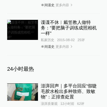
更多内容
间谍史
谍谍不休︱戴笠教人做特
务：“要把脑子训练成照相机
一样”
私家历史
2015-08-02
25
评
更多内容
间谍史
24小时最热
澎湃回声｜多平台回应“假睫
毛胶水检出多种致癌、致敏
物”：正排查处置
澎湃质量观
12小时前
62
评