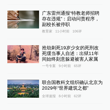
广东雷州通报“特教老师招聘
存在违规”：启动问责程序，
副校长被停职
教育家
11小时前
106
评
抢劫刺死19岁少女的死刑改
死缓当事人自述：出狱11年
间始终刻意躲避被害人家属
一号专案
9小时前
65
评
联合国教科文组织确认北京为
2029年“世界建筑之都”
全球速报
8小时前
62
评