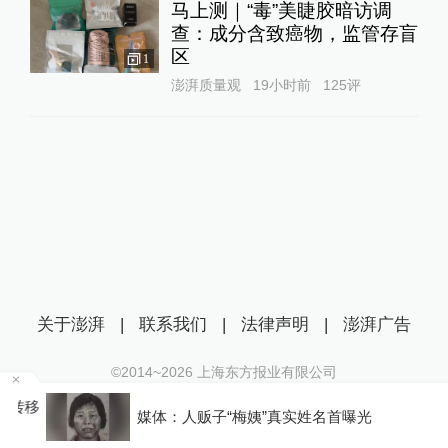
马上测｜“毒”美睫胶暗访调
查：成分含致癌物，监管存盲
区
1
澎湃质量观
19小时前
125
评
关于澎湃
|
联系我们
|
法律声明
|
澎湃广告
©2014~
2026
上海东方报业有限公司
沪ICP证：沪B2-20170116 | 沪ICP备14003370号
移
媒体：人贩子“梅姨”真实姓名首曝光
互联网新闻信息服务许可证：31120170006