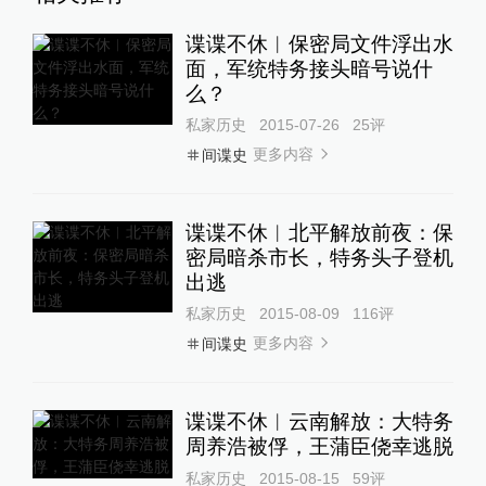
谍谍不休︱保密局文件浮出水
面，军统特务接头暗号说什
么？
私家历史
2015-07-26
25
评
更多内容
间谍史
谍谍不休︱北平解放前夜：保
密局暗杀市长，特务头子登机
出逃
私家历史
2015-08-09
116
评
更多内容
间谍史
谍谍不休︱云南解放：大特务
周养浩被俘，王蒲臣侥幸逃脱
私家历史
2015-08-15
59
评