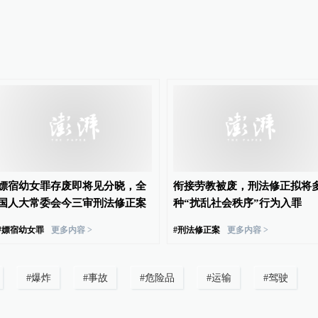
嫖宿幼女罪存废即将见分晓，全
衔接劳教被废，刑法修正拟将
国人大常委会今三审刑法修正案
种“扰乱社会秩序”行为入罪
#
嫖宿幼女罪
更多内容 >
#
刑法修正案
更多内容 >
#
爆炸
#
事故
#
危险品
#
运输
#
驾驶