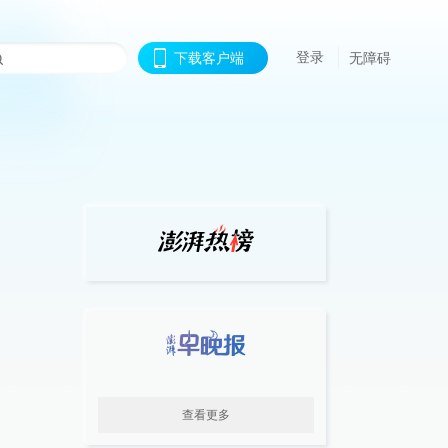
登录
下载客户端
无障碍
查看更多