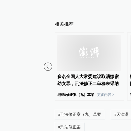
相关推荐
力呼吁废除嫖宿幼女罪，
多名全国人大常委建议取消嫖宿
态从“不宜”到认真研究
幼女罪，刑法修正二审稿未采纳
女罪
更多内容 >
#
刑法修正案（九）草案
更多内容 >
#
刑法修正案（九）草案
#
天津港
#
刑法修正案