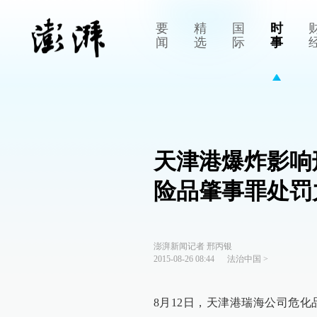
要
精
国
时
闻
选
际
事
天津港爆炸影响
险品肇事罪处罚
澎湃新闻记者 邢丙银
2015-08-26 08:44
法治中国
>
8月12日，天津港瑞海公司危