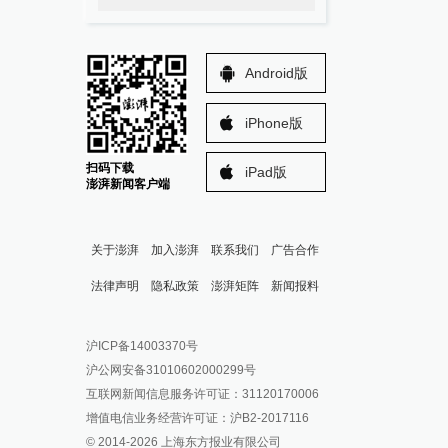
Android版
iPhone版
扫码下载
iPad版
澎湃新闻客户端
关于澎湃
加入澎湃
联系我们
广告合作
法律声明
隐私政策
澎湃矩阵
新闻报料
报料热线: 021-962866
澎湃新闻微博
沪ICP备14003370号
报料邮箱: news@thepaper.cn
澎湃新闻公众号
沪公网安备31010602000299号
澎湃新闻抖音号
互联网新闻信息服务许可证：31120170006
派生万物开放平台
增值电信业务经营许可证：沪B2-2017116
© 2014-
2026
上海东方报业有限公司
IP SHANGHAI