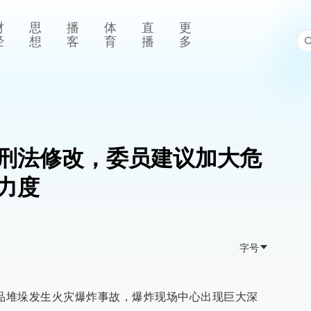
财
思
播
体
直
更
经
想
客
育
播
多
刑法修改，委员建议加大危
力度
字号
化品堆垛发生火灾爆炸事故，爆炸现场中心出现巨大深