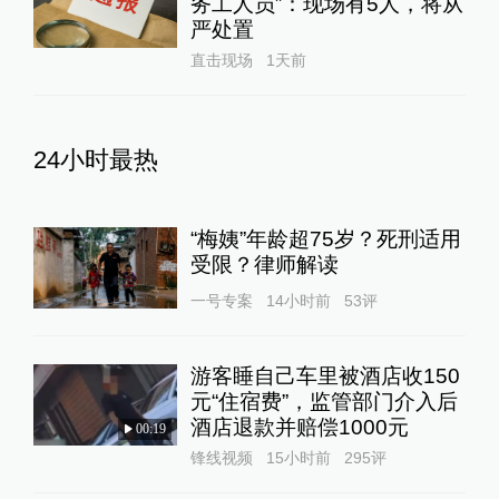
务工人员”：现场有5人，将从
严处置
直击现场
1天前
24小时最热
“梅姨”年龄超75岁？死刑适用
受限？律师解读
一号专案
14小时前
53
评
游客睡自己车里被酒店收150
元“住宿费”，监管部门介入后
酒店退款并赔偿1000元
00:19
锋线视频
15小时前
295
评