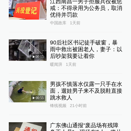
江西南昌一男子拒服兵役被惩
戒：不得录用为公务员，取消
优待并罚款
中国政库
1天前
90后社区书记徒手破窗，暴
雨中救出被困老人，妻子：以
后吵架我要让着你
00:15
暖闻湃
1天前
男孩不慎落水仅露一只手在水
面，遛娃男子来不及脱鞋直接
跳水救人
00:55
锋线视频
21小时前
广东佛山通报“废品场有残障