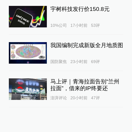
宇树科技发行价150.8元
10%公司
17小时前
53
评
我国编制完成新版全月地质图
国防聚焦
23小时前
69
评
马上评｜青海拉面告别“兰州
拉面”，借来的IP终要还
澎湃评论
20小时前
47
评