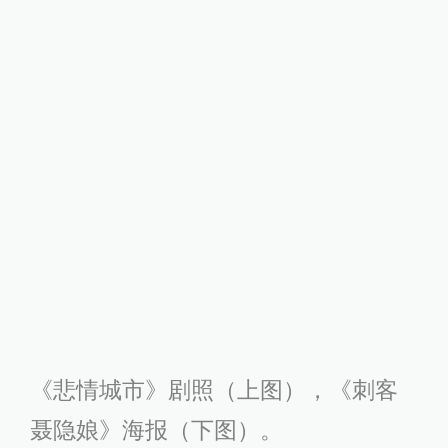
汪晖那次观影是在1980年代末。之
前，八十年代中期，中国第五代导演
崛起，“雕塑般的造型、标志性的长镜
头、象征性的场景，日常性被省略至
于无。这是对现代电影叙事、尤其是
对主流现实主义叙事的颠覆，但短短
几年，这种由形式创新传达的激情已
消耗殆尽”。到八十年代末，除了第五
代自身的变形和转化之外，还没有任
何影片提供新的范式。
侯孝贤就在一个艺术与政治均面临重