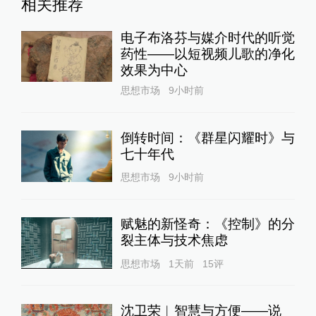
（下）
思想市场
2天前
24小时最热
“青海和兰州在抢一碗面？”青
海媒体：这种说法，格局小了
中国政库
1天前
84
评
蓝厅观察丨被中方反制的7家
美国实体有何来头？
全球速报
22小时前
37
评
核观察｜美欲用战术核武器对