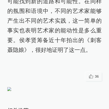
电子布洛芬与媒介时代的听觉
药性——以短视频儿歌的净化
效果为中心
思想市场
9小时前
倒转时间：《群星闪耀时》与
七十年代
思想市场
9小时前
赋魅的新怪奇：《控制》的分
裂主体与技术焦虑
思想市场
1天前
15
评
沈卫荣︱智慧与方便——说
《西藏死亡书》的前世今生