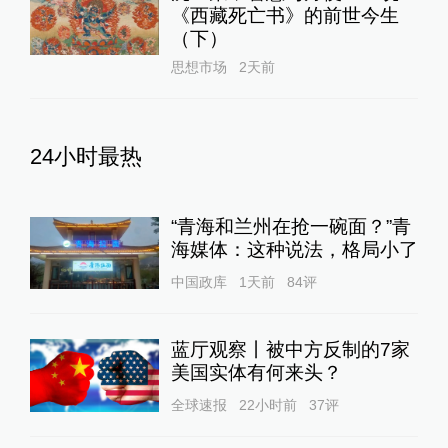
抗中俄，弹药不足核武来凑？
澎湃防务
13小时前
69
评
台风“白海豚”在浙江台州玉环
沿海登陆，中心附近最大风力
14级
绿政公署
3小时前
43
评
原北京军区副司令员兼北京军
区空军司令员李永金逝世，享
年84岁
中国政库
1天前
166
评