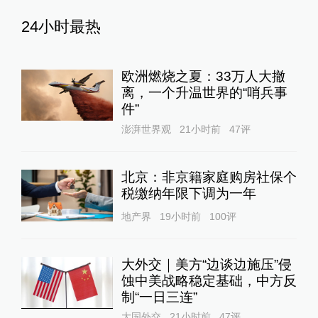
24小时最热
欧洲燃烧之夏：33万人大撤
离，一个升温世界的“哨兵事
件”
澎湃世界观
21小时前
47
评
北京：非京籍家庭购房社保个
税缴纳年限下调为一年
地产界
19小时前
100
评
大外交｜美方“边谈边施压”侵
蚀中美战略稳定基础，中方反
制“一日三连”
大国外交
21小时前
47
评