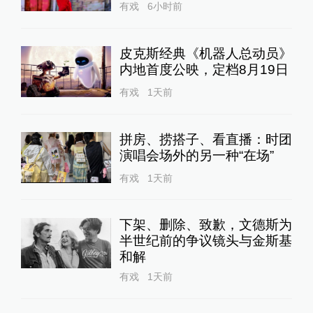
有戏
6小时前
皮克斯经典《机器人总动员》
内地首度公映，定档8月19日
有戏
1天前
拼房、捞搭子、看直播：时团
演唱会场外的另一种“在场”
有戏
1天前
下架、删除、致歉，文德斯为
半世纪前的争议镜头与金斯基
和解
有戏
1天前