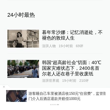
24小时最热
暮年常沙娜：记忆消逝处，不
褪色的敦煌人生
澎湃人物
19小时前
69
评
韩国“超高龄社会”切面：40℃
国家灾难状态下，2400名首
尔老人还在巷子里收废纸
澎湃世界观
19小时前
210
评
浙
游客睡自己车里被酒店收150元“住宿费”，监管部
存储芯片成本压力开始释放！
门介入后酒店退款并赔偿1000元
余承东称所有手机都要大规模
涨价，否则就是亏损销售