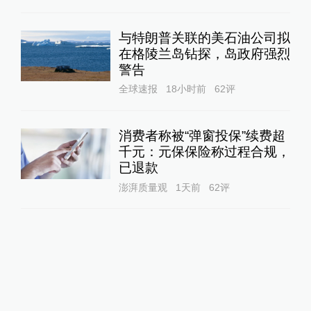
与特朗普关联的美石油公司拟
在格陵兰岛钻探，岛政府强烈
警告
全球速报
18小时前
62
评
消费者称被“弹窗投保”续费超
千元：元保保险称过程合规，
已退款
澎湃质量观
1天前
62
评