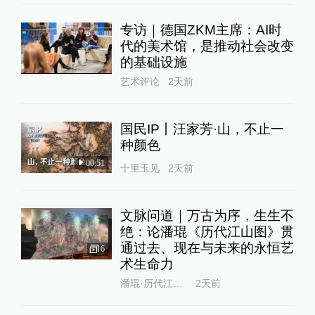
专访｜德国ZKM主席：AI时
代的美术馆，是推动社会改变
的基础设施
艺术评论
2天前
国民IP丨汪家芳·山，不止一
种颜色
00:51
十里玉见
2天前
文脉问道｜万古为序，生生不
绝：论潘琨《历代江山图》贯
通过去、现在与未来的永恒艺
6
术生命力
潘琨·历代江山图
2天前