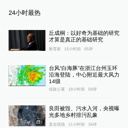
24小时最热
丘成桐：以好奇为基础的研究
才算是真正的基础研究
教育家
15小时前
65
评
台风“白海豚”在浙江台州玉环
沿海登陆，中心附近最大风力
14级
绿政公署
18小时前
59
评
良田被毁、污水入河，央视曝
光多地乡村排污乱象
1
直击现场
11小时前
34
评