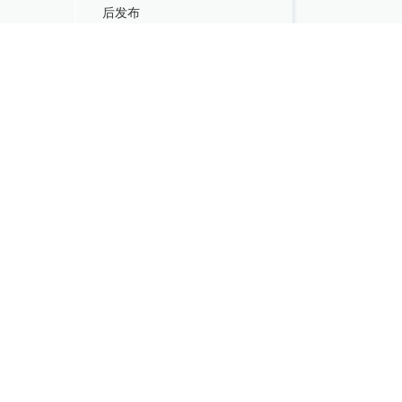
后发布
直播｜全民健身日：练对不练
废，从热身到康复一次讲清
查看更多
Android版
iPhone版
扫码下载
iPad版
澎湃新闻客户端
关于澎湃
加入澎湃
联系我们
广告合作
法律声明
隐私政策
澎湃矩阵
新闻报料