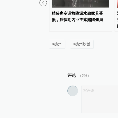
声｜汕头农业农村局：初
精装房空调故障漏水致家具受
，涉事企业牛蛙货源来自
损，质保期内业主索赔陷僵局
湛江
#
扬州
#
扬州炒饭
评论
（
706
）