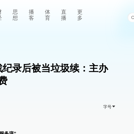
财
思
播
体
直
更
经
想
客
育
播
多
战纪录后被当垃圾续：主办
费
字号
服务湃”