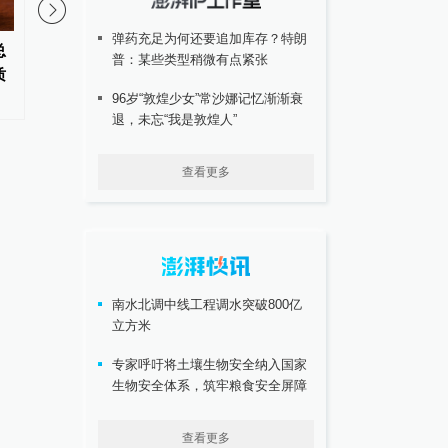
弹药充足为何还要追加库存？特朗
总
“埋堆堆”APP被指广告“乱跳
澎湃回声｜汕头农业农
普：某些类型稍微有点紧张
质
转”：“摇一摇”易触发，弹窗关
步核实，涉事企业牛蛙
闭难
96岁“敦煌少女”常沙娜记忆渐渐衰
长沙和湛江
退，未忘“我是敦煌人”
查看更多
南水北调中线工程调水突破800亿
立方米
专家呼吁将土壤生物安全纳入国家
生物安全体系，筑牢粮食安全屏障
查看更多