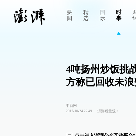
要
精
国
时
闻
选
际
事
4吨扬州炒饭挑
方称已回收未浪
中新网
2015-10-24 22:49
澎湃质量观
>
点击进入澎湃公众互动平台“