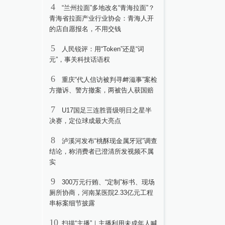
4
“兰州拉面”多地改名“青海拉面”？
青海省拉面产业行业协会：青海人开
的店自愿报名，不用交钱
5
人民锐评：用“Token”还是“词
元”，事关科技话语权
6
重庆“代人信访被判寻衅滋事”案检
方撤诉、警方撤案，两被告人获国赔
7
U17国足三连胜晋级明日之星半
决赛，定位球成最大亮点
8
泸溪河发布“桃酥现金属牙冠”调查
结论，称消费者已澄清所发视频不属
实
9
300万元行贿、“定制”标书、现场
厕所协商，河南某医院2.33亿元工程
串标案细节披露
10
扫描“主播”｜主播利用未成年人喊