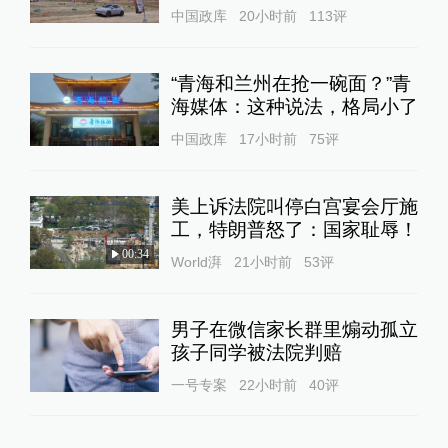
中国政库
20小时前
113
评
“青海和兰州在抢一碗面？”青
海媒体：这种说法，格局小了
中国政库
17小时前
75
评
美上诉法院叫停白宫宴会厅施
工，特朗普怒了：国家耻辱！
00:34
World湃
21小时前
53
评
男子在微信家长群里煽动孤立
孩子同学被法院判赔
一号专案
22小时前
40
评