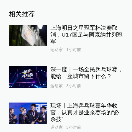
相关推荐
上海明日之星冠军杯决赛取
消，U17国足与阿森纳并列冠
军
运动家
1小时前
深一度｜一场全民乒乓球赛，
能给一座城市留下什么？
运动家
3小时前
现场丨上海乒乓球嘉年华收
官，认真才是业余赛场的“必
杀技”
运动家
3小时前