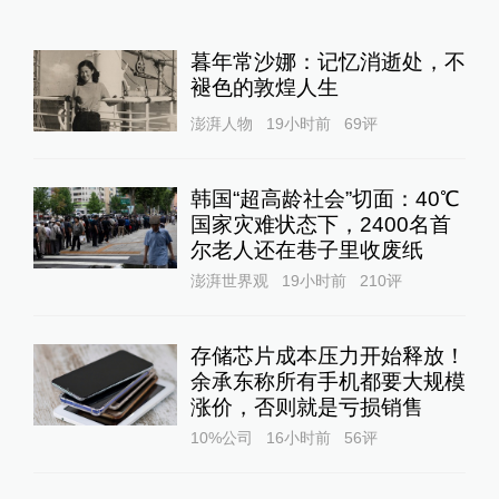
暮年常沙娜：记忆消逝处，不
褪色的敦煌人生
澎湃人物
19小时前
69
评
韩国“超高龄社会”切面：40℃
国家灾难状态下，2400名首
尔老人还在巷子里收废纸
澎湃世界观
19小时前
210
评
存储芯片成本压力开始释放！
余承东称所有手机都要大规模
涨价，否则就是亏损销售
10%公司
16小时前
56
评