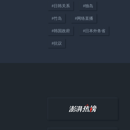
#
日韩关系
#
独岛
#
竹岛
#
网络直播
#
韩国政府
#
日本外务省
韩国警方调查“洪明甫任命违规
案”，已对韩国足协进行搜查
#
抗议