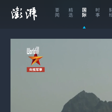
要
精
国
时
闻
选
际
事