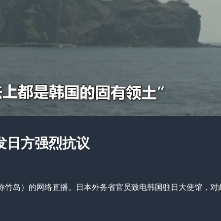
发日方强烈抗议
本称竹岛）的网络直播。日本外务省官员致电韩国驻日大使馆，对