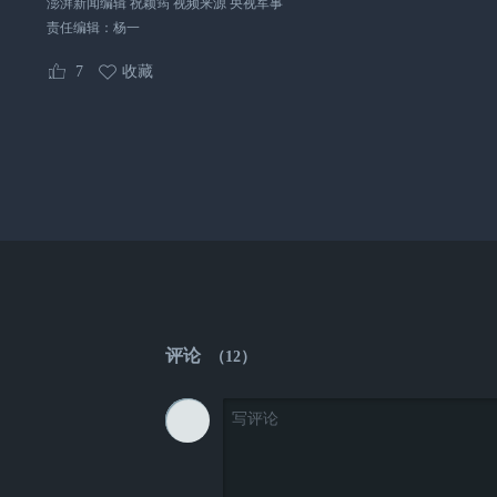
澎湃新闻编辑 祝颖筠 视频来源 央视军事
责任编辑：
杨一
7
收藏
评论
（
12
）