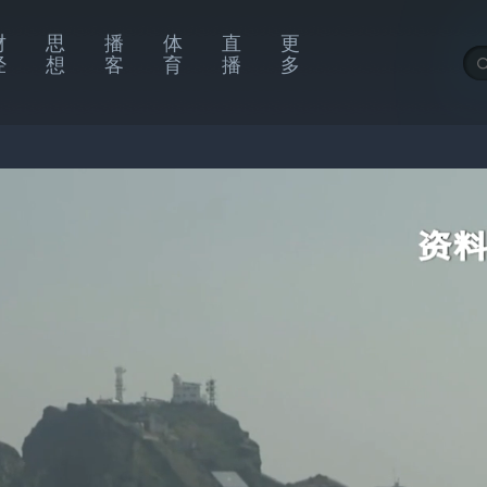
财
思
播
体
直
更
经
想
客
育
播
多