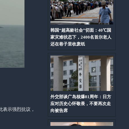
韩国“超高龄社会”切面：40℃国
家灾难状态下，2400名首尔老人
还在巷子里收废纸
外交部谈广岛核爆81周年：日方
应对历史心怀敬畏，不要再次走
此表示强烈抗议，
向被告席