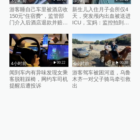
3小时前
3小时前
游客睡自己车里被酒店收
新生儿入住月子会所仅4
150元“住宿费”，监管部
天，突发颅内出血被送进
门介入后酒店退款并赔偿
ICU，宝妈：监控拍到护
1000元
理人员扇婴儿耳光
00:22
00:38
4小时前
4小时前
闻到车内有异味发现女乘
游客驾车被困河道，乌鲁
客脱鞋踩椅，网约车司机
木齐一对父子骑马牵引救
提醒后遭投诉
出