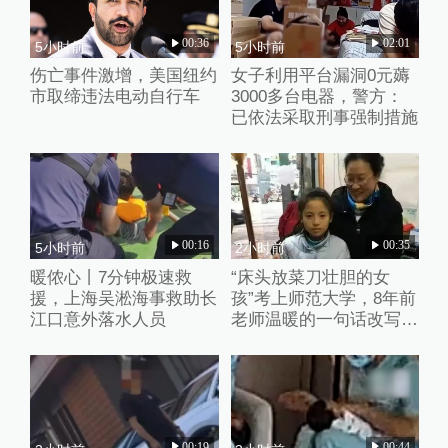
00:36
02:01
5小时前
5小时前
伤亡事件激增，美国纽约
女子利用平台漏洞0元薅
市取缔违法电动自行车
3000多台电器，警方：
已依法采取刑事强制措施
00:16
00:35
5小时前
2小时前
暖侬心丨7分钟极速救
“床头放菜刀壮胆的女
援，上海吴淞海事救助长
孩”考上师范大学，8年前
江口意外落水人员
老师温暖的一句话改写了
她的人生
00:19
00:44