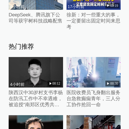
00:19
4小时前
17小时前
DeepSeek、腾讯旗下公
徐新：对一些重大的事，
司等获宇树科技战略配售
一定要留出固定时间来思
考
热门推荐
00:12
00:30
4小时前
4小时前
陕西汉中30岁村支书李杨
医院收费员飞身翻出服务
在防汛工作中不幸遇难，
台急救癫痫青年，三人分
被追授“南郑区优秀共产
工协作抢回一命
党员”称号