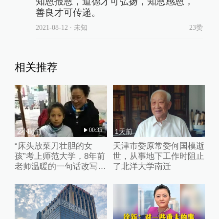
知恩报恩，道德才可弘扬，知恩感恩，
善良才可传递。
2021-08-12
∙ 未知
23赞
相关推荐
00:35
2小时前
1天前
“床头放菜刀壮胆的女
天津市委原常委何国模逝
孩”考上师范大学，8年前
世，从事地下工作时阻止
老师温暖的一句话改写了
了北洋大学南迁
她的人生