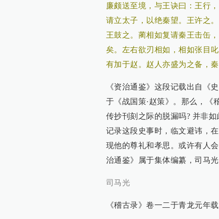
廉颇送至境，与王诀曰：王行，
请立太子，以绝秦望。王许之。
王鼓之。蔺相如复请秦王击缶，
矣。左右欲刃相如，相如张目叱
有加于赵。赵人亦盛为之备，秦
《资治通鉴》这段记载出自《史
于《战国策·赵策》。那么，《稽
传抄刊刻之际的脱漏吗? 并非
记录这段史事时，临文避讳，在
现他的尊礼和孝思。或许有人会
治通鉴》属于集体编纂，司马光
司马光
《稽古录》卷一二于青龙元年载