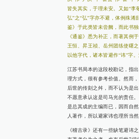
皆失其实，于理未安。又如“李敬
弘”之“弘”字亦不避，体例殊
鉴》于此类皆未尝阙，而此书独
《通鉴》悉为补正，而著其例于
王恒、昇王祯、岳州团练使曙之
以他字代，诸本皆避作“讳”字
江苏书局本的这段校勘记，指出
理方式，很有参考价值。然而，
后世的传刻之舛，而不认为是出
不愿意承认这是司马光的责任。
是总其成的主编而已，因而自然
人著作，所以避家讳也理所当然
《稽古录》还有一些缺笔避讳之处