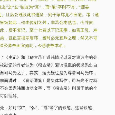
玄”之“玄”独改为“真”，而“敬”字则不讳，“鹿晏
淆乱。且温公既以此书进呈，则于家讳尤不应避。考《通
纷纭如此，殆由传刻之舛，非温公本然也。今并依
此，后不复记。至十七卷以下记宋事，如晋王炅、寿
类，皆正言祖宗庙讳，当时必无直斥之理，然又不可
。温公原书固宜如此，今悉改书本名。
了《史记》和《稽古录》避讳情况以及对避讳字的处
校勘记的作者认为《稽古录》避讳混乱的状况系出自
自司马光之手。其实，这无疑也是为尊者司马光讳，
前面讲过，《资治通鉴》是集体写作，司马光不过就
不会因家讳而改动文字，而《稽古录》则属于他的个
可以理解。
，如对“玄”、“弘”、“胤”等字的缺笔。这些缺笔，