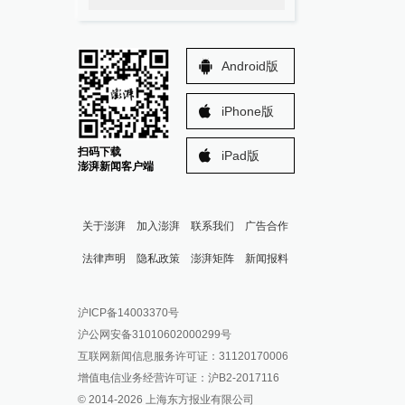
Android版
iPhone版
扫码下载
iPad版
澎湃新闻客户端
关于澎湃
加入澎湃
联系我们
广告合作
法律声明
隐私政策
澎湃矩阵
新闻报料
报料热线: 021-962866
澎湃新闻微博
沪ICP备14003370号
报料邮箱: news@thepaper.cn
澎湃新闻公众号
沪公网安备31010602000299号
澎湃新闻抖音号
互联网新闻信息服务许可证：31120170006
派生万物开放平台
增值电信业务经营许可证：沪B2-2017116
© 2014-
2026
上海东方报业有限公司
IP SHANGHAI