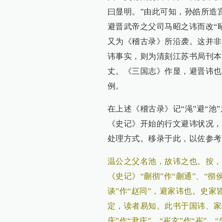
曰显明。”由此可知，孙皓所造
避晋武帝之父司马昭之讳而改“昭
又为《稽古录》所沿袭。这并非
讳事实，则为清刻江苏书局刊本
丈。《三国志》作显，避晋讳也
例。
在上述《稽古录》记“渑”避“
《史记》开始的行文避讳状况，
处理方式。移录于此，以佐参考
温公之父名池，故讳之也。按，
《史记》“蒯彻”作“蒯通”、“彻
谈”作“赵同”，避家讳也。史
定，读者易知。此书于国讳、家讳
庆”作“尹庆”，“崔玄”作“崔”，