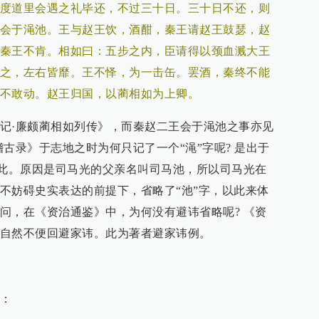
度道里会遇之礼毕还，不过三十日。三十日不还，则
会于渑池。王与赵王饮，酒酣，秦王请赵王鼓瑟，赵
秦王不肯。相如曰：五步之内，臣请得以颈血溅大王
之，左右皆靡。王不怿，为一击缶。罢酒，秦终不能
不敢动。赵王归国，以蔺相如为上卿。
记·廉颇蔺相如列传》，而秦赵二王会于渑池之事亦见
古录》于志地之时为何只记了一个“渑”字呢? 是出于
如此。原因是司马光的父亲名叫司马池，所以司马光在
不妨碍史实表达的前提下，省略了“池”字，以此来体
问，在《资治通鉴》中，为何没有避讳省略呢? 《资
自然不便回避家讳。此为著者避家讳例。
：