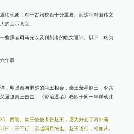
避讳现象，对于古籍校勘十分重要。而这种对避讳文
大的启示意义。
一些撰者司马光以及刊刻者的临文避讳。以下，略为
六年载：
详，即强秦与弱赵的两王相会，秦王羞辱赵王，令其
又逼迫秦王击缶。《资治通鉴》卷四于同一年详载此
邓、西陵。秦王使使者告赵王，愿为好会于河外渑
计曰：王不行，示赵弱且怯也。赵王遂行，相如从。