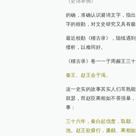
《史讳举例》
的确，准确认识避讳文字，指出
字的校勘，对文史研究又具有极
最近校勘《稽古录》，陆续遇到
缕析，以飨同好。
《稽古录》卷一一于周赧王三十
秦王、赵王会于渑。
这一史实的故事其实人们耳熟能
鼓瑟，而赵臣蔺相如不畏强暴，
事：
三十六年，秦白起伐楚，取鄢、
池。赵王欲毋行，廉颇、蔺相如