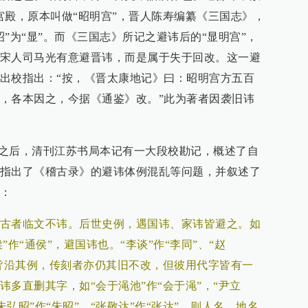
宫殿，原本叫做“昭明宫”，晋人陈寿编纂《三国志》，
”为“显”。而《三国志》所记之避讳后的“显明宫”，
宋人司马光有意避晋讳，而是属于失于回改。这一避
出校指出：“按，《晋太康地记》曰：昭明宫方五百
，各本因之，今据《通鉴》改。”此为著者因袭旧讳
池”之后，清刊江苏书局本记有一大段校勘记，概述了自
指出了《稽古录》的避讳体例混乱等问题，并叙述了
：
古者临文不讳。后世史例，遇国讳、家讳皆避之。如
侯”作“通侯”，避国讳也。“李谈”作“李同”、“赵
家皆沿其例，传刻者亦仍其旧不改，但彼用代字皆有一
多直删其字，如“会于渑池”作“会于渑”，“尹立
“朱弘昭”作“朱昭”，“张敬达”作“张达”，则人名、地名