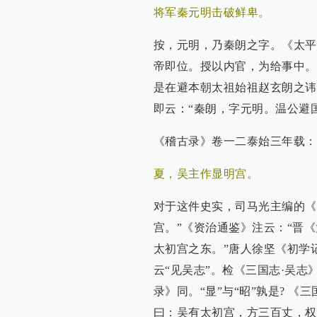
将军秦元明击破鲜卑。
按，元明，乃秦朗之字。《太平
帝即位。授以内官，为给事中。
是在避本朝太祖始祖赵玄朗之讳
即云：“秦朗，字元明。温公避
《稽古录》卷一二泰始三年载：
夏，吴主作显明宫。
对于这件史实，司马光主编的《
宫。”《资治通鉴》注云：“晋
太初宫之东。”唐人徐坚《初学
云“见吴志”。检《三国志·吴志
录》同。“显”与“昭”孰是? 
曰：吴有太初宫，方三百丈，权