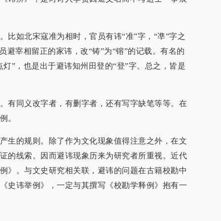
。比如北宋寇准为相时，官员有讳“准”字，“凖”字之
员避宰相留正的家讳，改“铸”为“镕”的记载。有名的
点灯”，也是出于避讳知州田登的“登”字。总之，皆是
。有同义改字者，有删字者，还有写字缺笔等等。在
例。
产生的规则。除了作为文化现象值得注意之外，在文
证的线索。因而避讳现象历来为研究者所重视。近代
例》。与文史研究相关联，避讳的问题在古籍校勘中
《史讳举例》，一定与其撰写《校勘学释例》抱有一