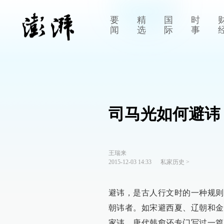
要
精
国
时
闻
选
际
事
司马光如何避讳
王瑞来
2015-12-03 14:33
私家历史
>
避讳，是古人行文时的一种规则
朝讳者。如宋避西夏、辽朝和金
家讳。唐代韩愈还专门写过一篇