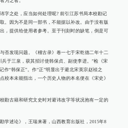
者为之者。
讳字之处，应当如何处理呢? 前引江苏书局本校勘记
取。因为不是同一部书，不能据以补改。由于没有版
出，提供给使用者参考。至于刊刻时的缺笔，倒是可
与否发现问题。《稽古录》卷一七于宋乾德二年十二
川兵于三泉，获其招讨使韩保贞、副使李进。”检《宋
记作“韩保正”。作“正”明显出于避北宋英宗赵祯之
点校本未能指出，一个历史人物的本名便在《宋史》
校勘古籍和研究文史时对避讳改字等状况抱有一定的
勘学述论》，王瑞来著，山西教育出版社，2015年8