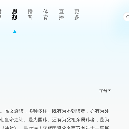
财
思
播
体
直
更
经
想
客
育
播
多
字号
。临文避讳，多种多样。既有为本朝讳者，亦有为外
朝皇帝之讳。是为国讳。还有为父祖亲属讳者，是为
《讳辨》，是对诗人李贺因避父名而不考进士一事展