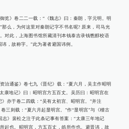
御览》卷二二一载：“《魏志》曰：秦朗，字元明。明
”那么，为何这里对秦朗记字不书名呢? 原来，司马光
。对此，上海图书馆所藏清刊本钱泰吉录钱鬯醇校语
国讳，故称字。”此为著者避国讳例。
资治通鉴》卷七九《晋纪》载：“夏六月，吴主作昭明
《太康地记》曰：昭明宫方五百丈。吴历曰：昭明宫在
记》亦于卷二四载：“吴有太初宫、昭明宫。”并注
》卷三则载：“夏六月起显明宫。”作“显明宫”与《稽古
《三国志》裴松之注于此条记事有答案：“太康三年地记
所起也。昭明宫，方五百丈，皓所作也。避晋讳，故