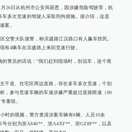
.cn）11月26日从杭州市公安局获悉，因涉嫌危险驾驶罪，杭
多车多次竞速的驾驶人采取刑拘措施。据介绍，这是
速案。
滨江区交警大队接警，称滨盛路江汉路口有人飙车扰民。
现有4辆车在滨盛路上来回竞速行驶。
场的警员的话说：“我们赶到现场时，别说车，连个尾
主干道、住宅区周边道路，存在多车多次竞速，个别
析，参与竞速车辆的车速涉嫌严重超过道路限速（60
了专案组。
3小时的视频，警方查清涉案车辆有6辆、人员10余
别为浙A846**、浙A4XF**、浙GZ8P**，以及