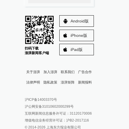
Android版
iPhone版
扫码下载
iPad版
澎湃新闻客户端
关于澎湃
加入澎湃
联系我们
广告合作
法律声明
隐私政策
澎湃矩阵
新闻报料
报料热线: 021-962866
澎湃新闻微博
沪ICP备14003370号
报料邮箱: news@thepaper.cn
澎湃新闻公众号
沪公网安备31010602000299号
澎湃新闻抖音号
互联网新闻信息服务许可证：31120170006
派生万物开放平台
增值电信业务经营许可证：沪B2-2017116
© 2014-
2026
上海东方报业有限公司
IP SHANGHAI