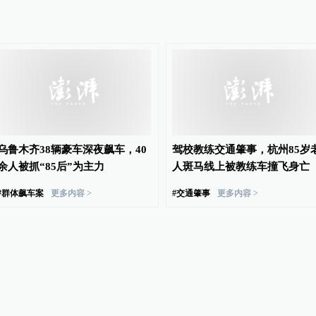
乌鲁木齐38辆豪车深夜飙车，40
驾校教练交通肇事，杭州85岁
余人被抓“85后”为主力
人斑马线上被教练车撞飞身亡
#
群体飙车案
更多内容 >
#
交通肇事
更多内容 >