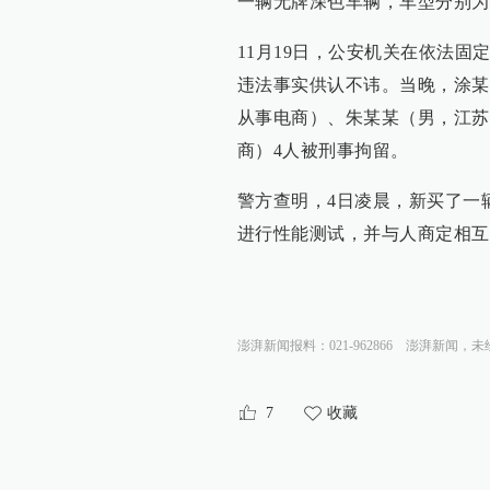
一辆无牌深色车辆，车型分别为
11月19日，公安机关在依法固
违法事实供认不讳。当晚，涂某
从事电商）、朱某某（男，江苏
商）4人被刑事拘留。
警方查明，4日凌晨，新买了一
进行性能测试，并与人商定相互
澎湃新闻报料：021-962866
澎湃新闻，未
7
收藏