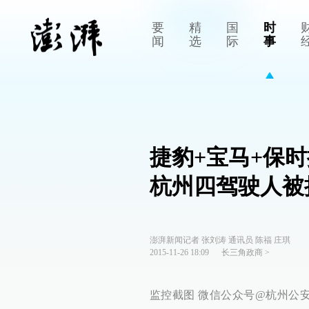
要
精
国
时
闻
选
际
事
捷豹+宝马+保
杭州四驾驶人被
澎湃新闻记者 张刘涛 通讯员 陈福 庄琪
2015-11-26 18:09
长三角政商
>
监控截图 微信公众号@杭州公安