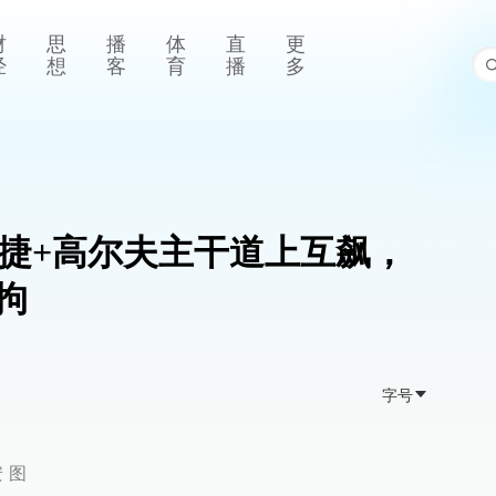
财
思
播
体
直
更
经
想
客
育
播
多
时捷+高尔夫主干道上互飙，
拘
字号
 图