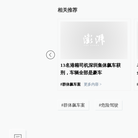
相关推荐
国调研行｜打造“创新之
13名港籍司机深圳集体飙车获
温州做对了什么？
刑，车辆全部是豪车
#
群体飙车案
更多内容 >
#
群体飙车案
#
危险驾驶