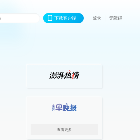
登录
下载客户端
无障碍
查看更多