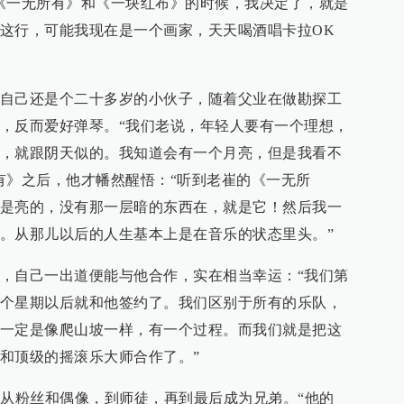
《一无所有》和《一块红布》的时候，我决定了，就是
这行，可能我现在是一个画家，天天喝酒唱卡拉OK
自己还是个二十多岁的小伙子，随着父业在做勘探工
，反而爱好弹琴。“我们老说，年轻人要有一个理想，
，就跟阴天似的。我知道会有一个月亮，但是我看不
有》之后，他才幡然醒悟：“听到老崔的《一无所
是亮的，没有那一层暗的东西在，就是它！然后我一
。从那儿以后的人生基本上是在音乐的状态里头。”
，自己一出道便能与他合作，实在相当幸运：“我们第
个星期以后就和他签约了。我们区别于所有的乐队，
一定是像爬山坡一样，有一个过程。而我们就是把这
和顶级的摇滚乐大师合作了。”
系从粉丝和偶像，到师徒，再到最后成为兄弟。“他的