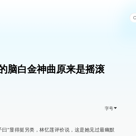
的脑白金神曲原来是摇滚
字号
子曰”显得挺另类，林忆莲评价说，这是她见过最幽默