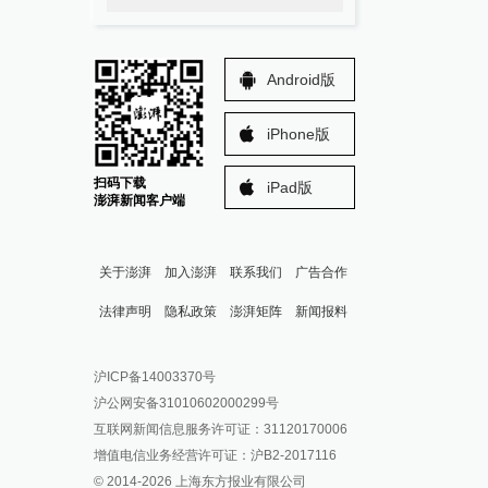
Android版
iPhone版
扫码下载
iPad版
澎湃新闻客户端
关于澎湃
加入澎湃
联系我们
广告合作
法律声明
隐私政策
澎湃矩阵
新闻报料
报料热线: 021-962866
澎湃新闻微博
沪ICP备14003370号
报料邮箱: news@thepaper.cn
澎湃新闻公众号
沪公网安备31010602000299号
澎湃新闻抖音号
互联网新闻信息服务许可证：31120170006
派生万物开放平台
增值电信业务经营许可证：沪B2-2017116
© 2014-
2026
上海东方报业有限公司
IP SHANGHAI