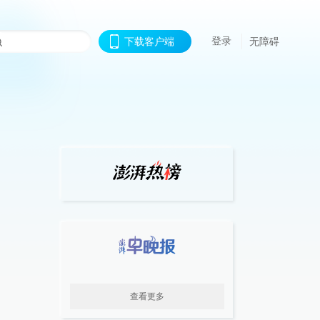
登录
下载客户端
无障碍
查看更多