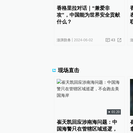
香格里拉对话｜“兼爱非
攻”，中国能为世界安全贡献
什么？
澎湃防务
2024-06-02
43
现场直击
01:20
崔天凯回应涉南海问题：中
国海警只在管辖区域巡逻，