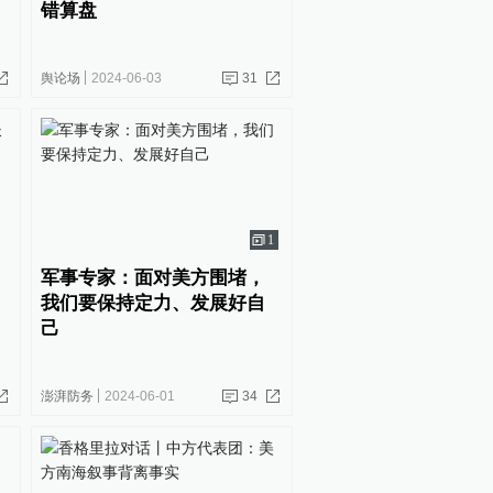
错算盘
舆论场
2024-06-03
31
1
军事专家：面对美方围堵，
我们要保持定力、发展好自
己
澎湃防务
2024-06-01
34