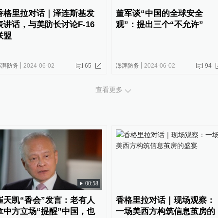
香格里拉对话｜泽连斯基发
董军谈“中国的全球安全
表讲话，与美防长讨论F-16
观”：提出三个“不允许”
联盟
澎湃防务
2024-06-02
65
澎湃防务
2024-06-02
94
查看更多
00:58
崔天凯“香会”发言：老有人
香格里拉对话｜现场观察：
拿中方立场“提醒”中国，也
一场美西方构筑信息茧房的