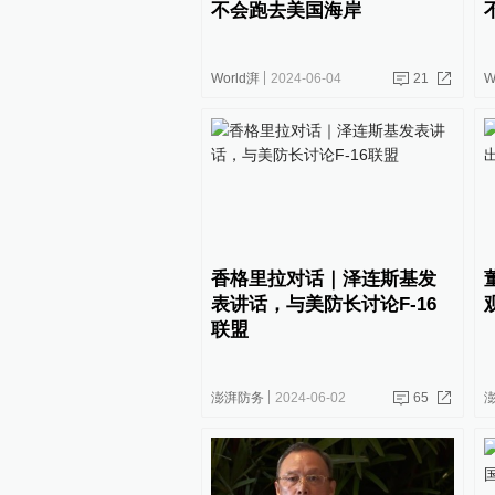
不会跑去美国海岸
World湃
2024-06-04
21
W
香格里拉对话｜泽连斯基发
表讲话，与美防长讨论F-16
联盟
澎湃防务
2024-06-02
65