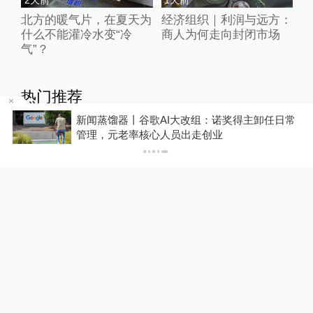
北方的暖气片，在夏天为
经济组织｜利润与远方：
什么不能灌冷水变“冷
商人为何走向封闭市场
气”？
热门推荐
新闻蒸馏器丨谷歌AI大改组：诺奖得主卸任日常
管理，元老率核心人员出走创业
02:02
01:34
3分钟前
36分钟前
行业一线观察：当AI成
实测：在上海两大机场户
为“水与电”，企业下一步
外工作到底有多热？
拼什么？