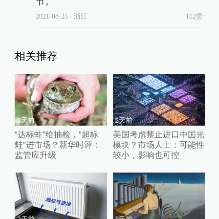
节。
2021-08-25
∙ 浙江
112赞
相关推荐
1天前
1天前
“达标蛙”给抽检，“超标
美国考虑禁止进口中国光
蛙”进市场？新华时评：
模块？市场人士：可能性
监管应升级
较小，影响也可控
2天前
1天前