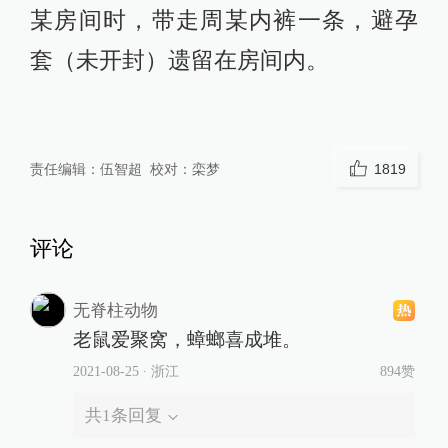
某房间时，带走周某内裤一条，避孕
套（未开封）遗留在房间内。
责任编辑：
伍智超
校对：
栾梦
1819
评论
无脊柱动物
老鼠爱聚窝，蟑螂喜成堆。
2021-08-25
∙ 浙江
894赞
共
1
条回复