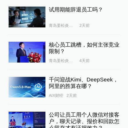
试用期能辞退员工吗？
青岛姜松炎律师
2天前
核心员工跳槽，如何主张竞业
限制？
青岛姜松炎律师
4天前
千问迎战Kimi、DeepSeek，
阿里的胜算在哪？
AIX财经
2天前
公司让员工用个人微信对接客
户，聊天记录、报价和回款怎
么留存才有证据效力？