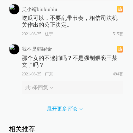
吴小靖biubiubiu
吃瓜可以，不要乱带节奏，相信司法机
关作出的公正决定。
2021-08-25
∙ 辽宁
515赞
我不是韩绍金
那个女的不逮捕吗？不是强制猥亵王某
文了吗？
2021-08-25
∙ 广东
494赞
共
5
条回复
展开更多评论
相关推荐