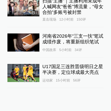
扫描“主播”｜主播利用未成年
人喊网友“爸爸”博流量，“母女
合拍”多账号被封禁
1
直击现场
12小时前
150
评
河南省2026年“三支一扶”笔试
成绩作废，将重新组织笔试
中国政库
5小时前
34
评
U17国足三连胜晋级明日之星
半决赛，定位球成最大亮点
运动家
15小时前
56
评