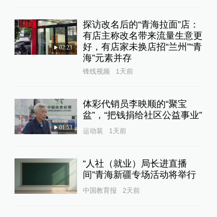
探访改名后的“青海拉面”店：
有店主称改名带来流量生意更
好，有店家未换店招“兰州”“青
02:23
海”元素并存
锋线视频
1天前
体彩代销员李映顺的“聚宝
盆”，“把钱捐给社区公益事业”
01:53
运动装
1天前
“人社（就业）局长进直播
间”青海新疆专场活动将举行
中国教育报
2天前