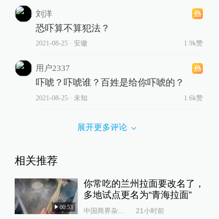
刘洋
恐吓算不算犯法？
2021-08-25
∙ 安徽
1.9k赞
用户2337
吓唬？吓唬谁？百姓是给你吓唬的？
2021-08-25
∙ 未知
1.6k赞
展开更多评论
相关推荐
你常吃的兰州拉面要改名了，
多地试点更名为“青海拉面”
00:53
中国商界杂志社
21小时前