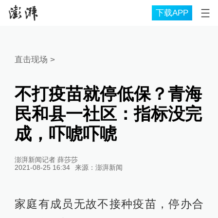
下载APP
直击现场
>
不打疫苗就停低保？青海
民和县一社区：指标没完
成，吓唬吓唬
澎湃新闻记者 薛莎莎
2021-08-25 16:34
来源：
澎湃新闻
家庭有成员无故不接种疫苗，停办合