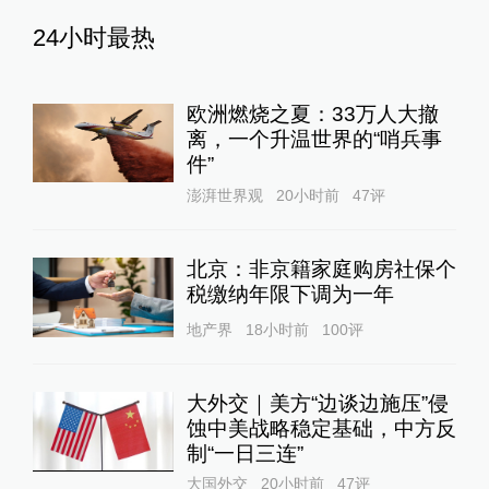
24小时最热
欧洲燃烧之夏：33万人大撤
离，一个升温世界的“哨兵事
件”
澎湃世界观
20小时前
47
评
北京：非京籍家庭购房社保个
税缴纳年限下调为一年
地产界
18小时前
100
评
大外交｜美方“边谈边施压”侵
蚀中美战略稳定基础，中方反
制“一日三连”
大国外交
20小时前
47
评