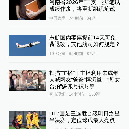
河南省2026年“三支一扶”笔试
成绩作废，将重新组织笔试
中国政库
7小时前
34
评
东航国内客票提前14天可免
费退改，其他航司如何规定？
10%公司
8小时前
87
评
扫描“主播”｜主播利用未成年
人喊网友“爸爸”博流量，“母女
合拍”多账号被封禁
1
直击现场
14小时前
150
评
U17国足三连胜晋级明日之星
半决赛，定位球成最大亮点