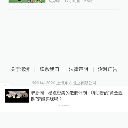
运动家
17小时前
56
评
关于澎湃
|
联系我们
|
法律声明
|
澎湃广告
©2014~
2026
上海东方报业有限公司
沪ICP证：沪B2-20170116 | 沪ICP备14003370号
天
释新闻｜槽点密集的造舰计划：特朗普的“黄金舰
互联网新闻信息服务许可证：31120170006
队”梦能实现吗？
沪公网安备 31010602000299号