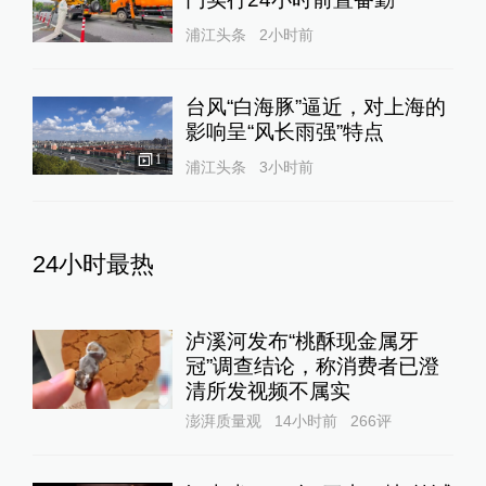
浦江头条
2小时前
台风“白海豚”逼近，对上海的
影响呈“风长雨强”特点
1
浦江头条
3小时前
24小时最热
泸溪河发布“桃酥现金属牙
冠”调查结论，称消费者已澄
清所发视频不属实
澎湃质量观
14小时前
266
评