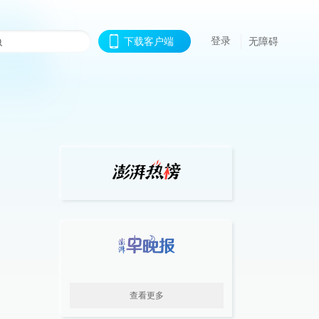
登录
下载客户端
无障碍
查看更多