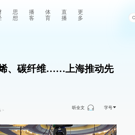
财
思
播
体
直
更
经
想
客
育
播
多
烯、碳纤维……上海推动先
听全文
字号
条
>