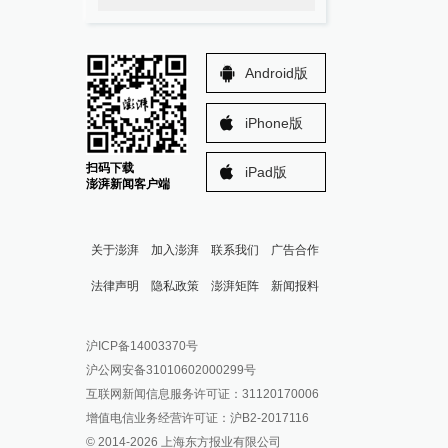
Android版
iPhone版
扫码下载
iPad版
澎湃新闻客户端
关于澎湃
加入澎湃
联系我们
广告合作
法律声明
隐私政策
澎湃矩阵
新闻报料
报料热线: 021-962866
澎湃新闻微博
沪ICP备14003370号
报料邮箱: news@thepaper.cn
澎湃新闻公众号
沪公网安备31010602000299号
澎湃新闻抖音号
互联网新闻信息服务许可证：31120170006
派生万物开放平台
增值电信业务经营许可证：沪B2-2017116
© 2014-
2026
上海东方报业有限公司
IP SHANGHAI