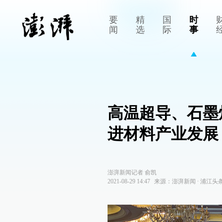
要
精
国
时
闻
选
际
事
高温超导、石墨
进材料产业发展
澎湃新闻记者 俞凯
2021-08-29 14:47
来源：
澎湃新闻
∙
浦江头