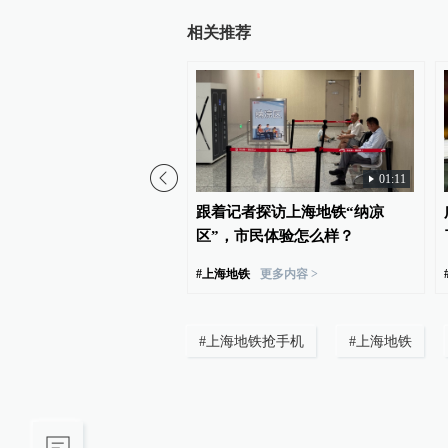
相关推荐
01:11
豚”逐渐靠近，上海海事局
跟着记者探访上海地铁“纳凉
级防汛防台响应、四区发
区”，市民体验怎么样？
色预警
#
上海地铁
更多内容 >
#
上海地铁抢手机
#
上海地铁