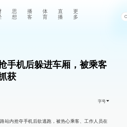
财
思
播
体
直
更
经
想
客
育
播
多
抢手机后躲进车厢，被乘客
抓获
字号
中路站内抢夺手机后欲逃跑，被热心乘客、工作人员在