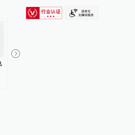
SIXTH TONE
见
上半年上海海关监管进出口航空
“白海豚”逐渐靠近，上
货运量超200万吨，创历史新高
启动Ⅲ级防汛防台响应
台风蓝色预警