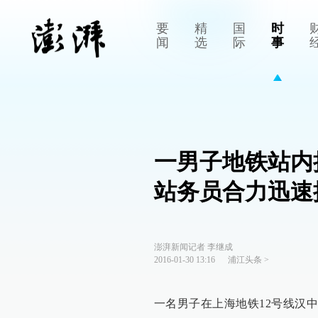
要
精
国
时
闻
选
际
事
一男子地铁站内
站务员合力迅速
澎湃新闻记者 李继成
2016-01-30 13:16
浦江头条
>
一名男子在上海地铁12号线汉