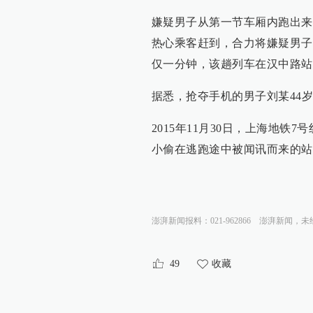
嫌疑男子从第一节车厢内跑出来
热心乘客赶到，合力将嫌疑男子
仅一分钟，该趟列车在汉中路站
据悉，抢夺手机的男子刘某44
2015年11月30日，上海地
小偷在逃跑途中被闻讯而来的站
澎湃新闻报料：021-962866
澎湃新闻，未
49
收藏