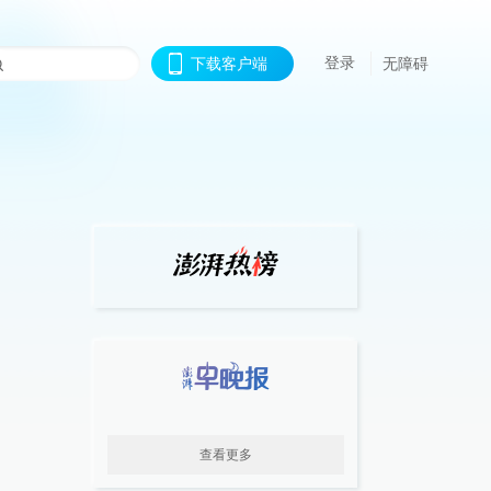
登录
下载客户端
无障碍
查看更多