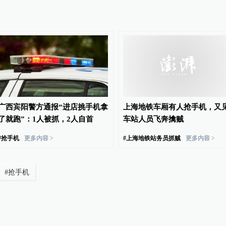
广西宾阳警方通报“进店挑手机拿
上海地铁车厢有人抢手机，又
了就跑”：1人被抓，2人自首
车站人员飞奔擒贼
#
抢手机
更多内容 >
#
上海地铁站务员抓贼
更多内容 >
#
抢手机