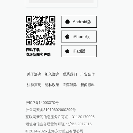
Android版
iPhone版
扫码下载
iPad版
澎湃新闻客户端
关于澎湃
加入澎湃
联系我们
广告合作
法律声明
隐私政策
澎湃矩阵
新闻报料
报料热线: 021-962866
澎湃新闻微博
沪ICP备14003370号
报料邮箱: news@thepaper.cn
澎湃新闻公众号
沪公网安备31010602000299号
澎湃新闻抖音号
互联网新闻信息服务许可证：31120170006
派生万物开放平台
增值电信业务经营许可证：沪B2-2017116
© 2014-
2026
上海东方报业有限公司
IP SHANGHAI