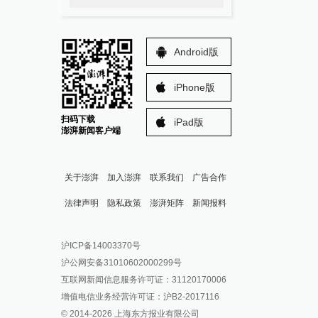
Android版
iPhone版
扫码下载
iPad版
澎湃新闻客户端
关于澎湃
加入澎湃
联系我们
广告合作
法律声明
隐私政策
澎湃矩阵
新闻报料
报料热线: 021-962866
澎湃新闻微博
沪ICP备14003370号
报料邮箱: news@thepaper.cn
澎湃新闻公众号
沪公网安备31010602000299号
澎湃新闻抖音号
互联网新闻信息服务许可证：31120170006
派生万物开放平台
增值电信业务经营许可证：沪B2-2017116
© 2014-
2026
上海东方报业有限公司
IP SHANGHAI