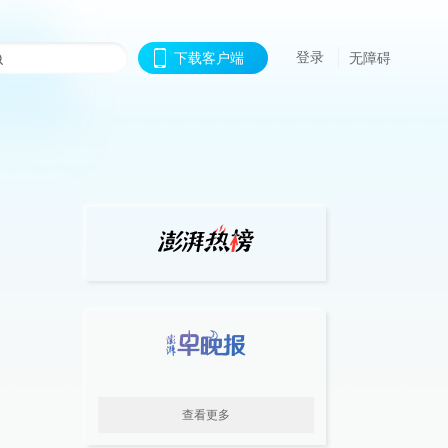
登录
下载客户端
无障碍
查看更多