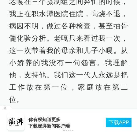
老嘎在三个摄制组之间奔忙的时候，
我正在积水潭医院住院，高烧不退，
病因不明，做过各种检查，甚至抽骨
髓化验分析。老嘎只来看过我一次，
这一次带着我的母亲和儿子小嘎。从
小娇养的我没有一句怨言。我理解
他，支持他。我们这一代人永远是把
工作放在第一位，家庭放在第二
位。
合
老嘎在文工团演舞台戏都是扮演正面
你有权知道更多
下载APP
下载澎湃新闻客户端
人物，调到北京电影制片厂后，曾排