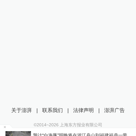
关于澎湃
|
联系我们
|
法律声明
|
澎湃广告
©2014~
2026
上海东方报业有限公司
沪ICP证：沪B2-20170116 | 沪ICP备14003370号
反
预计“白海豚”明晚将在浙江舟山到福建福鼎一带