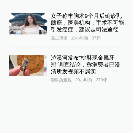
女子称丰胸术9个月后确诊乳
腺癌，医美机构：手术不可能
引发癌症，建议走司法途径
直击现场
10小时前
37
评
泸溪河发布“桃酥现金属牙
冠”调查结论，称消费者已澄
清所发视频不属实
澎湃质量观
20小时前
270
评