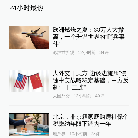
24小时最热
欧洲燃烧之夏：33万人大撤
离，一个升温世界的“哨兵事
件”
澎湃世界观
12小时前
34
评
大外交｜美方“边谈边施压”侵
蚀中美战略稳定基础，中方反
制“一日三连”
大国外交
12小时前
40
评
北京：非京籍家庭购房社保个
税缴纳年限下调为一年
地产界
10小时前
78
评