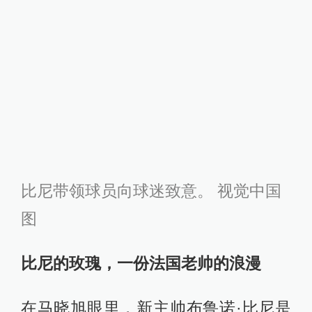
比尼带领球员向球迷致意。 视觉中国
图
比尼的玫瑰，一份法国老帅的浪漫
在马晓旭眼里，新主帅布鲁诺·比尼是