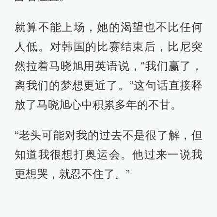
就算不能上场，她的渴望也不比任何
人低。对韩国的比赛结束后，比尼突
然拉着马晓旭用英语说，“我们赢了，
离我们的梦想更近了。”这句话直接释
放了马晓旭心中积累多年的不甘。
“老头可能对我的过去不是很了解，但
知道我很想打奥运会。他过来一说我
更想哭，就忍不住了。”