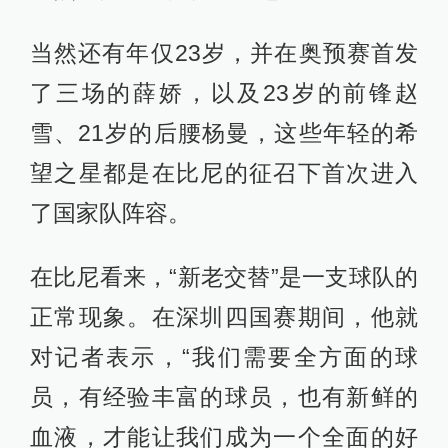
当然还有年仅23岁，并在奥预赛首发
了三场的薛娇，以及23岁的前锋赵
雪、21岁的后腰杨曼，这些年轻的希
望之星都是在比尼的征召下首次进入
了国家队阵容。
在比尼看来，“新老交替”是一支球队的
正常现象。在深圳四国赛期间，他就
对记者表示，“我们需要全方面的球
员，有经验丰富的球员，也有新鲜的
血液，才能让我们成为一个全面的好