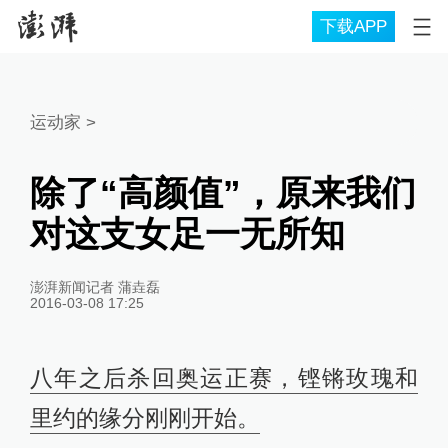
下载APP
运动家
>
除了“高颜值”，原来我们
对这支女足一无所知
澎湃新闻记者 蒲垚磊
2016-03-08 17:25
八年之后杀回奥运正赛，铿锵玫瑰和
里约的缘分刚刚开始。