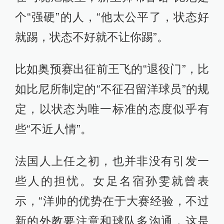
个“强硬”的人，“他太公平了，状态好
就踢，状态不好就不让你踢”。
比如奥预赛出征前王飞的“退役门”，比
如比尼所制定的“不征召留洋球员”的规
定，以状态为唯一标准的态度似乎有
些“不近人情”。
法国人上任之初，也并非没有引发一
些人的担忧。女足名宿孙雯就曾表
示，“洋帅的优势在于大赛经验，不过
新的外教要注意和球队多沟通，这是