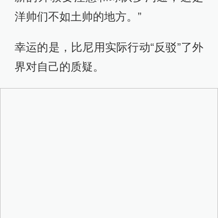
洋帅们不如土帅的地方。”
幸运的是，比尼用实际行动“反驳”了外
界对自己的质疑。