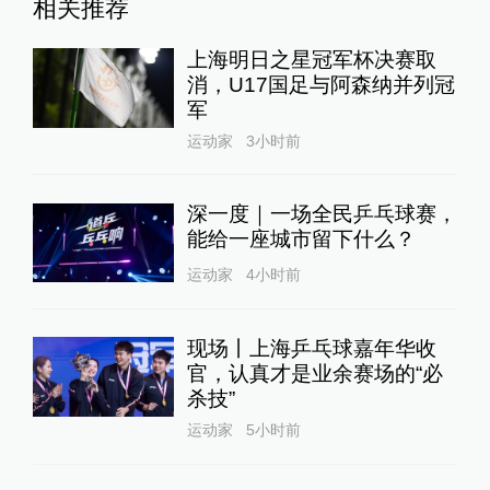
相关推荐
上海明日之星冠军杯决赛取
消，U17国足与阿森纳并列冠
军
运动家
3小时前
深一度｜一场全民乒乓球赛，
能给一座城市留下什么？
运动家
4小时前
现场丨上海乒乓球嘉年华收
官，认真才是业余赛场的“必
杀技”
运动家
5小时前