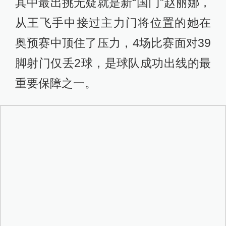
其中最出挑无疑就是新“国门”赵丽娜，
从王飞手中接过主力门将位置的她在
奥预赛中顶住了压力，4场比赛面对39
脚射门仅丢2球，是球队成功出线的最
重要保障之一。