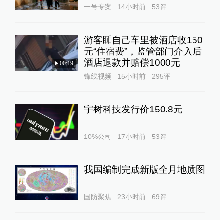
一号专案
14小时前
53
评
游客睡自己车里被酒店收150
元“住宿费”，监管部门介入后
酒店退款并赔偿1000元
00:19
锋线视频
15小时前
295
评
宇树科技发行价150.8元
10%公司
17小时前
53
评
我国编制完成新版全月地质图
国防聚焦
23小时前
69
评