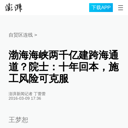
下载APP
自贸区连线
>
渤海海峡两千亿建跨海通
道？院士：十年回本，施
工风险可克服
澎湃新闻记者 丁蕾蕾
2016-03-09 17:36
王梦恕