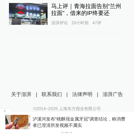
马上评｜青海拉面告别“兰州
拉面”，借来的IP终要还
澎湃评论
20小时前
47
评
关于澎湃
|
联系我们
|
法律声明
|
澎湃广告
©2014~
2026
上海东方报业有限公司
沪ICP证：沪B2-20170116 | 沪ICP备14003370号
博流
泸溪河发布“桃酥现金属牙冠”调查结论，称消费
互联网新闻信息服务许可证：31120170006
者已澄清所发视频不属实
沪公网安备 31010602000299号