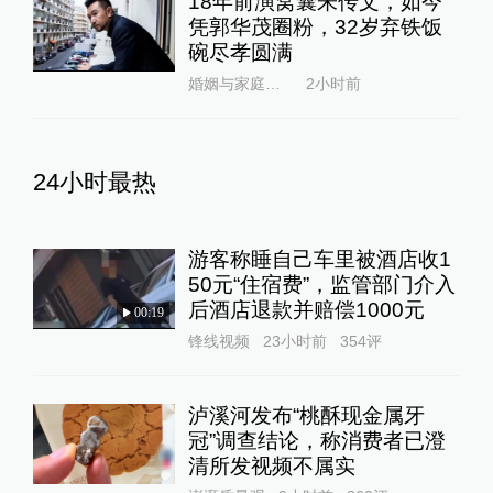
18年前演窝囊朱传文，如今
凭郭华茂圈粉，32岁弃铁饭
碗尽孝圆满
婚姻与家庭杂志
2小时前
24小时最热
游客称睡自己车里被酒店收1
50元“住宿费”，监管部门介入
后酒店退款并赔偿1000元
00:19
锋线视频
23小时前
354
评
泸溪河发布“桃酥现金属牙
冠”调查结论，称消费者已澄
清所发视频不属实