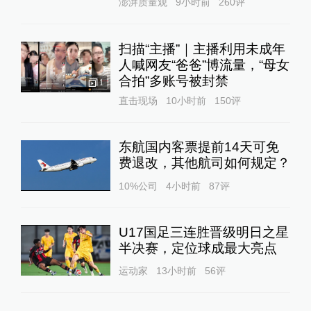
澎湃质量观
9小时前
260
评
扫描“主播”｜主播利用未成年
人喊网友“爸爸”博流量，“母女
合拍”多账号被封禁
1
直击现场
10小时前
150
评
东航国内客票提前14天可免
费退改，其他航司如何规定？
10%公司
4小时前
87
评
U17国足三连胜晋级明日之星
半决赛，定位球成最大亮点
运动家
13小时前
56
评