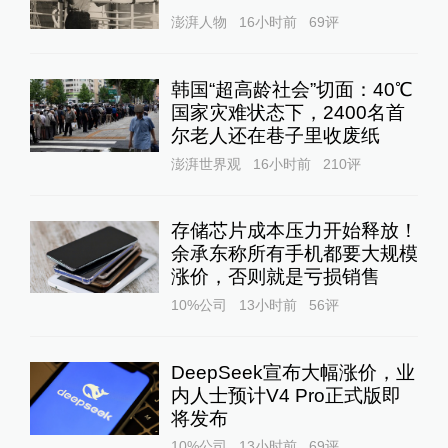
澎湃人物
16小时前
69
评
韩国“超高龄社会”切面：40℃
国家灾难状态下，2400名首
尔老人还在巷子里收废纸
澎湃世界观
16小时前
210
评
存储芯片成本压力开始释放！
余承东称所有手机都要大规模
涨价，否则就是亏损销售
10%公司
13小时前
56
评
DeepSeek宣布大幅涨价，业
内人士预计V4 Pro正式版即
将发布
10%公司
13小时前
69
评