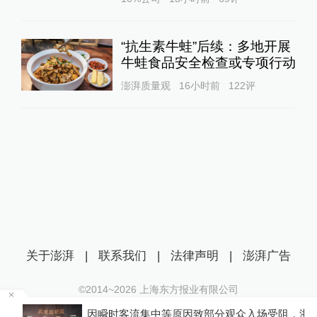
“抗生素牛蛙”后续：多地开展
牛蛙食品安全检查或专项行动
澎湃质量观
16小时前
122
评
关于澎湃
|
联系我们
|
法律声明
|
澎湃广告
©2014~
2026
上海东方报业有限公司
沪ICP证：沪B2-20170116 | 沪ICP备14003370号
因瞬时客流集中等原因致部分观众入场受阻，浙