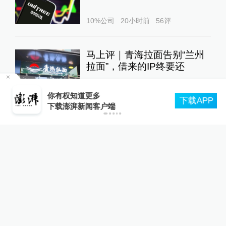
10%公司
20小时前
56
评
马上评｜青海拉面告别“兰州
拉面”，借来的IP终要还
澎湃评论
23小时前
53
评
合
你有权知道更多
下载APP
下载澎湃新闻客户端
泸溪河发布“桃酥现金属牙
冠”调查结论，称消费者已澄
清所发视频不属实
澎湃质量观
4小时前
248
评
重庆“代人信访被判寻衅滋
事”案检方撤诉、警方撤案，
两被告人获国赔
一号专案
22小时前
53
评