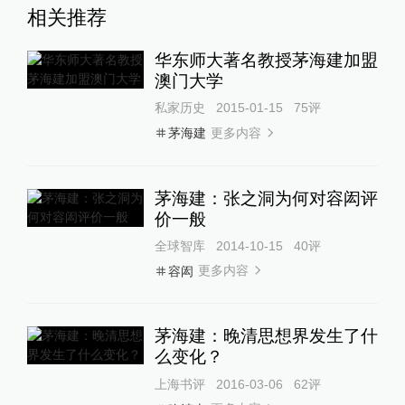
相关推荐
华东师大著名教授茅海建加盟
澳门大学
私家历史
2015-01-15
75
评
更多内容
茅海建
茅海建：张之洞为何对容闳评
价一般
全球智库
2014-10-15
40
评
更多内容
容闳
茅海建：晚清思想界发生了什
么变化？
上海书评
2016-03-06
62
评