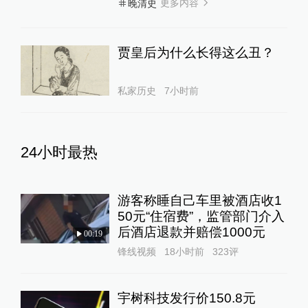
更多内容
晚清史
贾皇后为什么长得这么丑？
私家历史
7小时前
24小时最热
游客称睡自己车里被酒店收1
50元“住宿费”，监管部门介入
后酒店退款并赔偿1000元
00:19
锋线视频
18小时前
323
评
宇树科技发行价150.8元