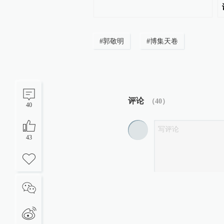
#
郭敬明
#
博集天卷
评论
（
40
）
40
43