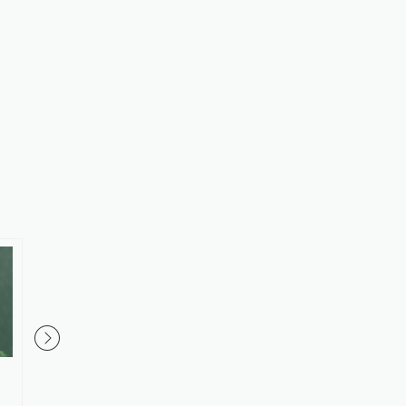
《瓷都绘》：申遗成功的景德
打造“垂直版”书展新体
镇，有哪些精彩看点？
书城主会场推出7大主