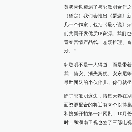
黄隽青也透漏了与郭敬明合作之
（暂定）我们会推出《爵迹》新
几十个作家，包括《最小说》杂
们共同开发优质IP资源。我们
青春言情产品线、悬疑推理、奇
发。”
郭敬明不是一人得道，而是带着
我，笛安、消失宾妮、安东尼等
最世团队的小伙伴儿，你们就坐
除了郭敬明这边，博集天卷在别
面资源配合的将近有30个以博
和搜狐开拍第一部网剧，10月
时，和湖南卫视也签了三部电视