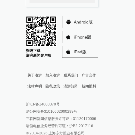
Android版
iPhone版
扫码下载
iPad版
澎湃新闻客户端
关于澎湃
加入澎湃
联系我们
广告合作
法律声明
隐私政策
澎湃矩阵
新闻报料
报料热线: 021-962866
澎湃新闻微博
沪ICP备14003370号
报料邮箱: news@thepaper.cn
澎湃新闻公众号
沪公网安备31010602000299号
澎湃新闻抖音号
互联网新闻信息服务许可证：31120170006
派生万物开放平台
增值电信业务经营许可证：沪B2-2017116
© 2014-
2026
上海东方报业有限公司
IP SHANGHAI