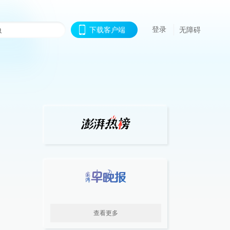
登录
下载客户端
无障碍
查看更多