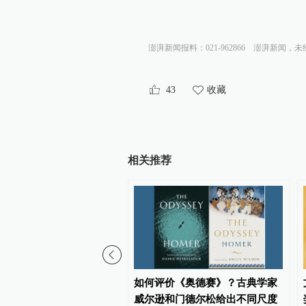
澎湃新闻报料：021-962866
澎湃新闻，未
43
收藏
相关推荐
垂直版”书展新体验，上海
如何评价《奥德赛》？古典学家
会场推出7大主题楼层
威尔逊和门德尔松给出不同尺度