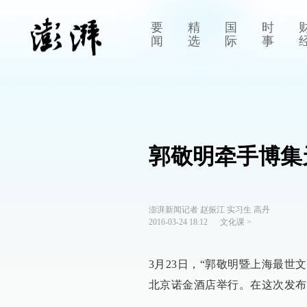
要
精
国
时
闻
选
际
事
郭敬明牵手博集
澎湃新闻记者 赵振江 实习生 高丹
2016-03-24 18:12
文化课
>
3月23日，“郭敬明暨上海最
北京诺金酒店举行。在这次发布