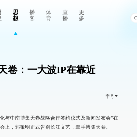
财
思
播
体
直
更
经
想
客
育
播
多
天卷：一大波IP在靠近
字号
世文化与中南博集天卷战略合作签约仪式及新闻发布会”在
会上，郭敬明正式告别长江文艺，牵手博集天卷。