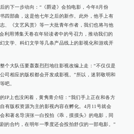
后的下一步动向：“《爵迹》会拍电影，今年8月份
书四部曲，这是他七年之后的新作。此外，他手上有
志、《文艺风赏》等一大批青年作者，我们也将与他
也会利用博集天卷在年轻读者中的号召力，推动我们的
幻文学、科幻文学等几条产品线上的影视化和游戏开
整个大队伍要轰轰烈烈地往影视改编上走：“不仅仅是
公司相应的版权都会开发成影视。”所以，迷郭敬明和
等吧。
的IP上也没闲着，黄隽青介绍：“我们手上正在和各方
集自有版权资源为主的影视内容在孵化。4月11号就会
份会和著名导演张一白投拍《乖，摸摸头》的电影，同
剧的合约，在明年一季度还会投拍舒仪的一部电影。”