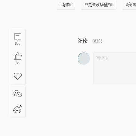
#
朝鲜
#
核摧毁华盛顿
#
美
评论
（
835
）
835
86