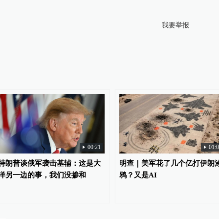
我要举报
00:21
01:
特朗普谈俄军袭击基辅：这是大
明查｜美军花了几个亿打伊朗
洋另一边的事，我们没掺和
鸦？又是AI