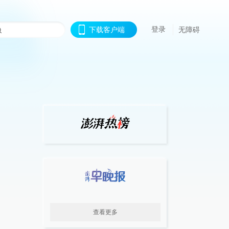
登录
下载客户端
无障碍
查看更多