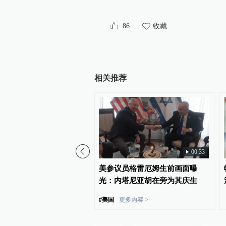
86
收藏
相关推荐
02:20
00:33
统：“美国惊讶于伊朗还没
美参议员格雷厄姆生前画面曝
光：内塔尼亚胡在旁为其庆生
#
美国
更多内容 >