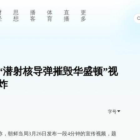
财
思
播
体
直
更
经
想
客
育
播
多
“潜射核导弹摧毁华盛顿”视
炸
字号
称，朝鲜当局3月26日发布一段4分钟的宣传视频，题