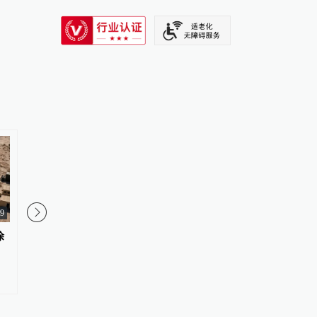
SIXTH TONE
09
涂
美参议院通过一项对俄能源领域
伊朗总统：“美国惊讶
制裁法案
崩溃”