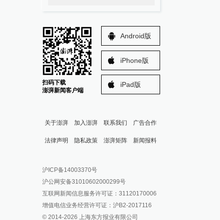
Android版
iPhone版
扫码下载
iPad版
澎湃新闻客户端
关于澎湃
加入澎湃
联系我们
广告合作
法律声明
隐私政策
澎湃矩阵
新闻报料
报料热线: 021-962866
澎湃新闻微博
沪ICP备14003370号
报料邮箱: news@thepaper.cn
澎湃新闻公众号
沪公网安备31010602000299号
澎湃新闻抖音号
互联网新闻信息服务许可证：31120170006
派生万物开放平台
增值电信业务经营许可证：沪B2-2017116
© 2014-
2026
上海东方报业有限公司
IP SHANGHAI