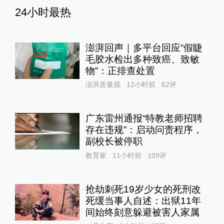
24小时最热
澎湃回声｜多平台回应“假睫
毛胶水检出多种致癌、致敏
物”：正排查处置
澎湃质量观
12小时前
62
评
广东雷州通报“特教老师招聘
存在违规”：启动问责程序，
副校长被停职
教育家
11小时前
109
评
抢劫刺死19岁少女的死刑改
死缓当事人自述：出狱11年
间始终刻意躲避被害人家属