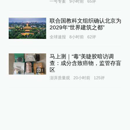
一号专案
9小时前
65
评
联合国教科文组织确认北京为
2029年“世界建筑之都”
全球速报
8小时前
62
评
马上测｜“毒”美睫胶暗访调
查：成分含致癌物，监管存盲
区
1
澎湃质量观
20小时前
125
评