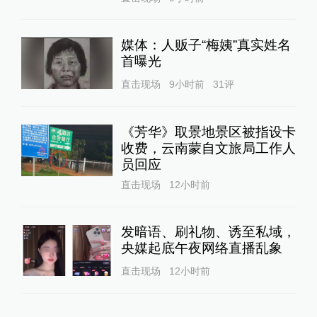
媒体：人贩子“梅姨”真实姓名
首曝光
直击现场
9小时前
31
评
《芳华》取景地景区被指设卡
收费，云南蒙自文旅局工作人
员回应
直击现场
12小时前
发暗语、刷礼物、诱至私域，
央媒起底午夜网络直播乱象
直击现场
12小时前