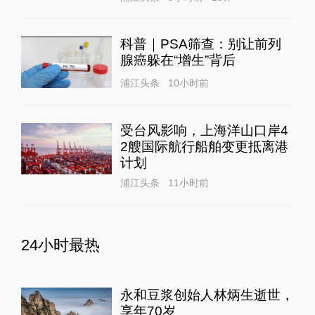
科普｜PSA筛查：别让前列
腺癌躲在“增生”背后
浦江头条
10小时前
受台风影响，上海洋山口岸4
2艘国际航行船舶变更抵离港
计划
浦江头条
11小时前
24小时最热
永和豆浆创始人林炳生逝世，
享年70岁