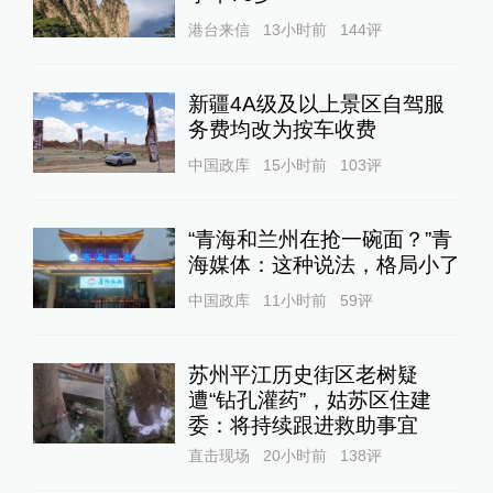
港台来信
13小时前
144
评
新疆4A级及以上景区自驾服
务费均改为按车收费
中国政库
15小时前
103
评
“青海和兰州在抢一碗面？”青
海媒体：这种说法，格局小了
中国政库
11小时前
59
评
苏州平江历史街区老树疑
遭“钻孔灌药”，姑苏区住建
委：将持续跟进救助事宜
直击现场
20小时前
138
评