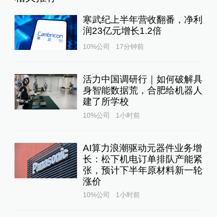
寒武纪上半年营收翻番，净利
润23亿元增长1.2倍
10%公司
17分钟前
活力中国调研行｜如何破解具
身智能数据荒，合肥给机器人
建了所学校
10%公司
1小时前
AI算力浪潮驱动元器件业务增
长：松下机电订单排队产能紧
张，预计下半年原材料新一轮
涨价
10%公司
1小时前