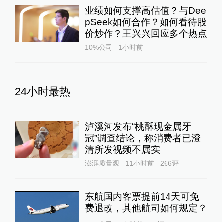
业绩如何支撑高估值？与Dee
pSeek如何合作？如何看待股
价炒作？王兴兴回应多个热点
10%公司
1小时前
24小时最热
泸溪河发布“桃酥现金属牙
冠”调查结论，称消费者已澄
清所发视频不属实
澎湃质量观
11小时前
266
评
东航国内客票提前14天可免
费退改，其他航司如何规定？