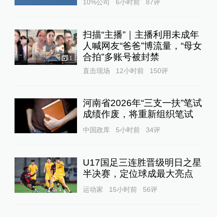
10%公司
6小时前
87
评
扫描“主播”｜主播利用未成年
人喊网友“爸爸”博流量，“母女
合拍”多账号被封禁
1
直击现场
12小时前
150
评
河南省2026年“三支一扶”笔试
成绩作废，将重新组织笔试
中国政库
5小时前
34
评
U17国足三连胜晋级明日之星
半决赛，定位球成最大亮点
运动家
15小时前
56
评