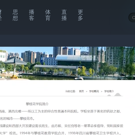
财
思
播
体
直
更
经
想
客
育
播
多