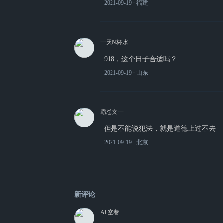
2021-09-19
∙ 福建
一天N杯水
918，这个日子合适吗？
2021-09-19
∙ 山东
霸总文一
但是不能说犯法，就是道德上过不去
2021-09-19
∙ 北京
新评论
Ai.空巷