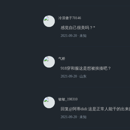
冷漠傻子70146
感觉自己很美吗？*
2021-09-20
∙ 未知
气桥
918穿和服这是想被挨揍吧？
2021-09-20
∙ 山东
敏敏_198310
回复@阿蒂didi:这是正常人能干的
2021-09-20
∙ 未知