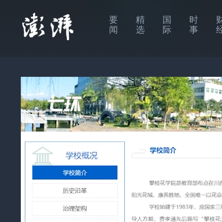
要
精
国
时
闻
选
际
事