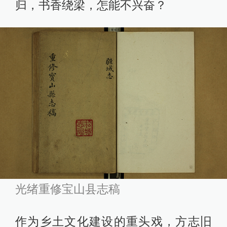
归，书香绕梁，怎能不兴奋？
光绪重修宝山县志稿
作为乡土文化建设的重头戏，方志旧